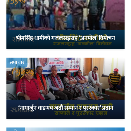
भीमसिंह धामीको गजलसङ्ग्रह ‘अनमोल’ विमोचन
समाचार
‘नागार्जुन वाङमय जदौ सम्मान र पुरस्कार’ प्रदान