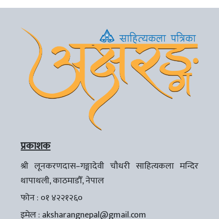
प्रकाशक
श्री लूनकरणदास–गङ्गादेवी चौधरी साहित्यकला मन्दिर
थापाथली, काठमाडौँ, नेपाल
फोन : ०१ ४२२१२६०
इमेल :
aksharangnepal@gmail.com