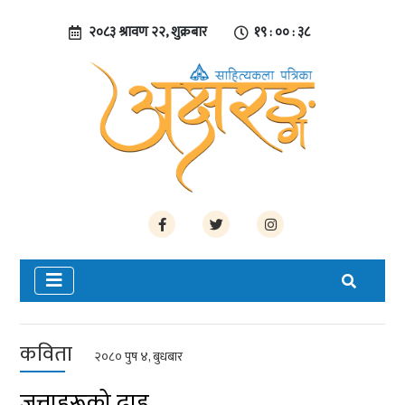
२०८३ श्रावण २२, शुक्रबार
१९ : ०० : ३९
कविता
२०८० पुष ४, बुधबार
जुत्ताहरूको ढाड