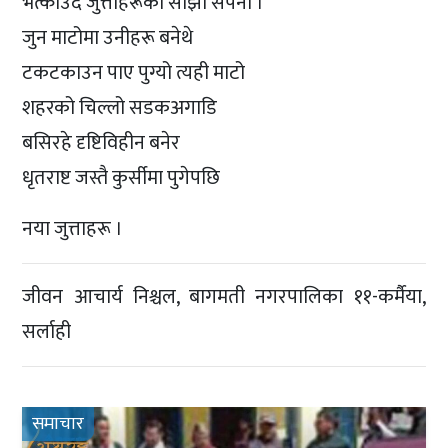
भत्काउँदै जुत्ताहरूको साझा सपना ।
जुन माटोमा उनीहरू बनेथे
टकटकाउन पाए पुग्यो त्यही माटो
शहरको चिल्लो सडकअगाडि
बसिरहे दृष्टिविहीन बनेर
धृतराष्ट जस्तै कुर्सीमा पुगेपछि
नया जुत्ताहरू ।
जीवन आचार्य निश्चल, बागमती नगरपालिका ११-कर्मैया,
सर्लाही
समाचार