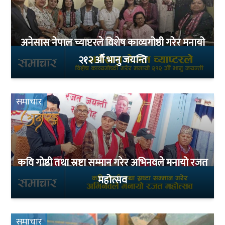
अनेसास नेपाल च्याप्टरले विशेष काव्यगोष्ठी गरेर मनायो
२१२ औँ भानु जयन्ति
समाचार
कवि गोष्ठी तथा स्रष्टा सम्मान गरेर अभिनवले मनायो रजत
महोत्सव
समाचार