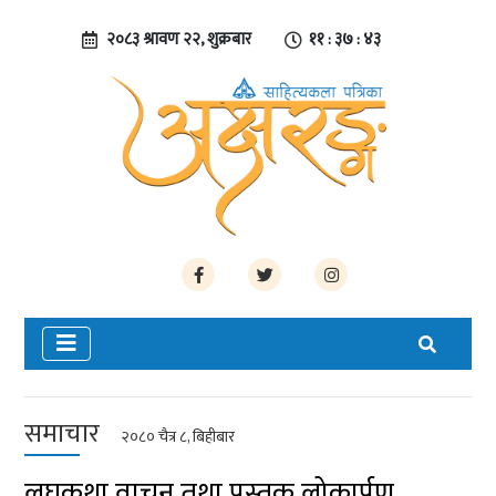
२०८३ श्रावण २२, शुक्रबार
११ : ३७ : ४४
समाचार
२०८० चैत्र ८, बिहीबार
लघुकथा वाचन तथा पुस्तक लोकार्पण