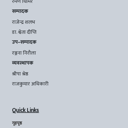
रमण घिमिरे
सम्पादक
राजेन्द्र शलभ
डा. श्वेता दीप्ति
उप–सम्पादक
रञ्जना निरौला
व्यवस्थापक
श्रीपा श्रेष्ठ
राजकुमार अधिकारी
Quick Links
गृहपृष्ठ