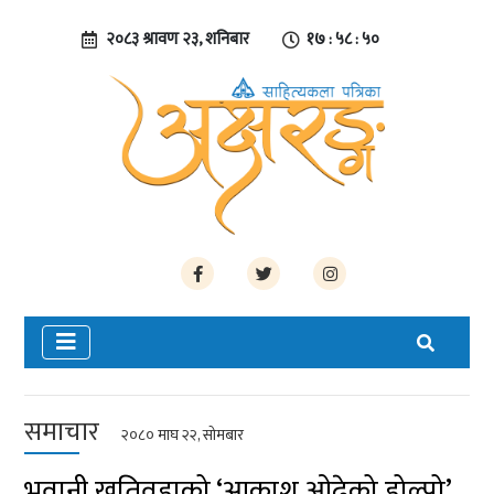
२०८३ श्रावण २३, शनिबार
१७ : ५८ : ५०
समाचार
२०८० माघ २२, सोमबार
भवानी खतिवडाको ‘आकाश ओढेको डोल्पो’