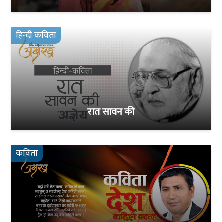
हिन्दी कविता
रात सावन की
कविता