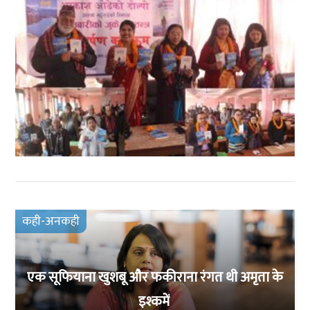
कही-अनकही
एक सूफियाना खुशबू और फकीराना रंगत थी अमृता के
इश्कमें