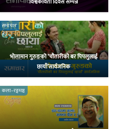
विश्वकविता दिवस सम्पन्न
समाचार
भोलामान गुरुङको ‘चौतारीको बर पिपलुलाई
छायाँ’सार्वजनिक
कला–रङ्गमञ्च