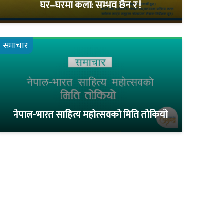
घर–घरमा कला: सम्भव छैन र !
समाचार
नेपाल-भारत साहित्य महोत्सवको मिति तोकियो