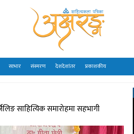
साभार
संस्मरण
देशदेशांतर
प्रकाशकीय
र्जिलिङ साहित्यिक समारोहमा सहभागी