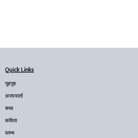
Quick Links
गृहपृष्ठ
अन्तरवार्ता
कथा
कविता
स्तम्भ