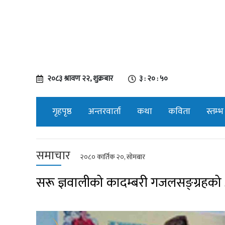
२०८३ श्रावण २२, शुक्रबार
३ : २० : ५१
गृहपृष्ठ
अन्तरवार्ता
कथा
कविता
स्तम्भ
समाचार
२०८० कार्तिक २०, सोमबार
सरू ज्ञवालीको कादम्बरी गजलसङ्ग्रहको अन्