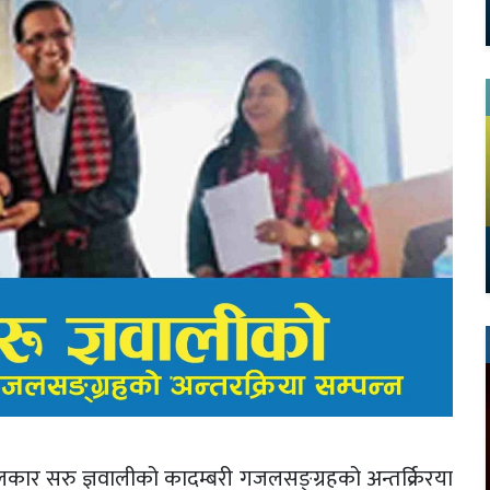
र सरु ज्ञवालीको कादम्बरी गजलसङ्ग्रहको अन्तर्क्रिरया