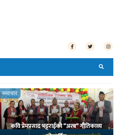
समाचार
कवि प्रेमप्रसाद भट्टराईको “अरब“ गीतिकाव्य