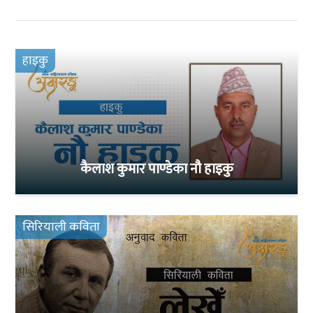
हाइकु
कैलाश कुमार पाण्डेका नौ हाइकु
सिरियाली कविता