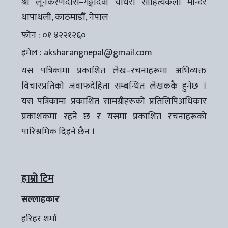
श्री लूनकरणदास–गङ्गादेवी चौधरी साहित्यकला मन्दिर
थापाथली, काठमाडौँ, नेपाल
फोन : ०१ ४२२१२६०
इमेल :
aksharangnepal@gmail.com
यस पत्रिकामा प्रकाशित लेख–रचनाहरूमा अभिव्यक्त
विचारप्रतिको जवाफदेहिता सम्बन्धित लेखककै हुनेछ ।
यस पत्रिकामा प्रकाशित सामग्रीहरूको प्रतिलिपिअधिकार
प्रकाशकमा रहने छ र यसमा प्रकाशित रचनाहरूको
पारिश्रमिक दिइने छैन ।
हाम्रो टिम
सल्लाहकार
हरिहर शर्मा