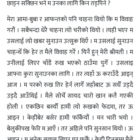
छाड्न सक्छिन भने म उनका लागि किन तड्पिने ?
मेरा आमा-बुबा र आफन्तको पनि चाहना थियो कि म विवाह
गरौं । सबैभन्दा धेरै चाहना त्यो चरीको थियो । त्यही भएर म
उसलाई त्यो खबर सुनाउन उत्सुक थिएँ । म उसलाई सुनाउन
चाहन्थेँ कि हेर त मैले विवाह गरेँ । यिनै हुन् मेरी श्रीमती । म
उनीलाई लिएर चाँडै रुख भएको ठाउँमा पुगेँ । उसलाइ
आफ्ना कुरा सुनाउनका लागि । तर त्यहाँ ऊ कराउँदै आइन्
आज । म परको रुख तिर हेर्न लागेँ जहाँबाट ऊ सधैँ उड्दै
उड्दै आउँथिई । मैले सोचेँ सायद चारो खान कतै गएकी
होली । एकछिन बस्यौँ हामी त्यो रूखको फेदमा, तर ऊ
आइन । केहीबेर बसेर हामी फर्कियौं । मन भारी भयो ।
बेलुकीपख फेरि म आएँ । तर अहिले पनि सुनसान थियो । ऊ
आइन । म अनेक सवाल लिएर घर फर्केँ । केही दिनसम्म मैले