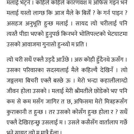
मलाई भेट्ने । कहिले कहिले कारणवश म अफिस गइनँ भने
मलाई यस्तो लाग्छ कि आज मैले के बिर्सेँ ? के गर्न पाइन ?
असहज अनुभूति हुन्छ मलाई । सायद त्यो चरीलाई पनि
त्यस्तै पीडा भएको हुनुपर्छ किनभने भोलिपल्टको भेटघाटमा
उसको आवाजमा गुनासो हुन्थ्यो म प्रति ।
त्यो चरी सधैं एक्लै उड्दै आउँछे । अरु कोही हुँदैनथे ऊसँग ।
उसका परिवारका सदस्यलाई मैले कहिल्यै देखिनँ । त्यो
जङ्गलमा बिचरी एक्लै बस्छे ऊ । मेरो भन्दा कहालीलाग्दो
जीवन होला उसको । मलाई मेरी श्रीमतीले छोडेको भए पनि
कम से कम मसँग जागिर त छ, अफिसमा मेरो मित्रहरूसँग
कुराकानी त हुन्छ । तर उसको कोसँग हुन्छ होला र ? सधैं
एक्लै देखिरहन्छु उसलाई म । उसले कसैसँग वार्तालाप गर्छे
भने सायद त्यो म मात्रै हुँला ।