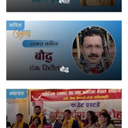
बर्षात
कविता
बौद्ध
समाचार