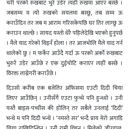
चरी परको रुखबाट भुर्र उडेर त्यही रुखमा आएर बस्छे ।
जबसम्म म त्यो रुखको सयलमा बस्छु, तब सम्म ऊ
कराउँदिन तर जब म आराम गरिसकेपछि घर तिर लाग्छु ऊ
कराउन थाल्छे । सायद यस्तो धेरै पहिलेदेखि भएको हुनुपर्छ
। मैले याद गरेको थिइनँ होला । तर आजभोलि मैले याद गर्न
थालेको छु । म फर्केर आउँदै गर्दा ऊ परको अर्को रुखबाट
भुरुर्र उडेर आउँछे र एक दुईचोटि कराएर त्यहीं बस्छे ।
विरक्त लाग्नेगरी कराउँछे ।
दिउसो करीब एक बजेतिर अफिसमा एउटी दिदी चिया
लिएर आउँछिन् । उनीसँगै एउटा फुच्चे पनि हुन्थ्यो । उनी
यस्तै बाइस-पच्चीस की होलिन् तर सबैले उनलाई ‘दिदी’
भन्थे म पनि दिदी भन्थें । ‘नमस्ते सर’ भन्दै प्राय मेरो अगाडि
चिया राखिदिन्थिन् । उनी राम्री थिइन् । मिलेको जीउडाल,