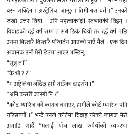
गरिहाल्छौ नि । दुवैजना मिलेर गरौँला नि हुन्न ?” “भो म यहाँ
बस्न सक्दिन । अस्ट्रेलिया जान्छु । तिमी बस यतै ।” उनको
रुखो उत्तर थियो । उनि महत्वाकांक्षी स्वभावकी थिइन् ।
विवाहको दुई वर्ष सम्म त सबै ठिकै थियो तर दुई वर्ष पछि
उनमा बिस्तारै बिस्तारै परिवर्तन आएको पाएँ मैले । एक दिन
अचानक उनी मेरो छेउमा आएर भन्छिन्,
“सुन्नु त !”
“के भो र ?”
“म अष्ट्रेलिया जाँदैछु हाम्रै गाउँका दाइसँग ।”
“अनि कसरी जान्छौ नि ?”
“कोट म्यारिज को कागज बनाएर, हामीले कोर्ट म्यारिज पनि
गरिसक्यौं ।” भन्दै उनले कोर्टमा विवाह गरेको कागज मेरो
अगाडि सार्दै “मलाई पाँच लाख रुपैयाँको व्यवस्था