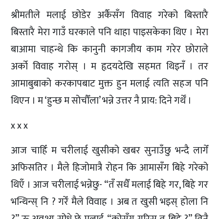
श्रीमतीले मलाई छोडेर अर्कैसँग विवाह गरेको बिस्तारै
बिस्तारै मेरा गाउँ घरकाले पनि थाहा पाइसकेका थिए । मेरा
बाआमा चाहन्थे कि कानुनी कागजीय काम गरेर छोराले
अर्को विवाह गरोस् । म हृदयदेखि सहमत थिइनँ । तर
आमाबुबाको करकापबाट मुक्त हुन मलाई त्यति सहज पनि
थिएन । म ‘हुन्छ म सोचौँला’ भन्ने उत्तर नै प्राय: दिने गर्थेँ ।
x x x
आज चाहिँ म चरीलाई खुसीको खबर सुनाउँछु भन्दै लागेँ
अफिसतिर । मैले हिजोमात्रै रोहन कि आमासँग बिहे गरेको
थिएँ । आज चरीलाई भन्नेछु- “तँ सधैँ मलाई बिहे गर, बिहे गर
भन्थिन्स् नि ? गरेँ मैले विवाह । अब त खुसी भइस् होला नि
?” ऊ अवश्य सोध्ने छे मलाई, “कोसँग गरिस् त बिहे ?” तिनै