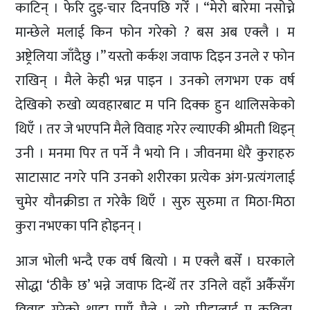
काटिन् । फेरि दुइ-चार दिनपछि गरेँ । “मेरो बारेमा नसोच्ने
मान्छेले मलाई किन फोन गरेको ? बस अब एक्लै । म
अष्ट्रेलिया जाँदैछु ।” यस्तो कर्कश जवाफ दिइन उनले र फोन
राखिन् । मैले केही भन्न पाइन । उनको लगभग एक वर्ष
देखिको रुखो व्यवहारबाट म पनि दिक्क हुन थालिसकेको
थिएँ । तर जे भएपनि मैले विवाह गरेर ल्याएकी श्रीमती थिइन्
उनी । मनमा पिर त पर्ने नै भयो नि । जीवनमा धेरै कुराहरु
साटासाट नगरे पनि उनको शरीरका प्रत्येक अंग-प्रत्यंगलाई
चुमेर यौनक्रीडा त गरेकै थिएँ । सुरु सुरुमा त मिठा-मिठा
कुरा नभएका पनि होइनन् ।
आज भोली भन्दै एक वर्ष बित्यो । म एक्लै बसेँ । घरकाले
सोद्धा ‘ठीकै छ’ भन्ने जवाफ दिन्थेँ तर उनिले वहाँ अर्कैसँग
विवाह गरेको थाहा पाएँ मैले । त्यो पीडालाई म कविता,