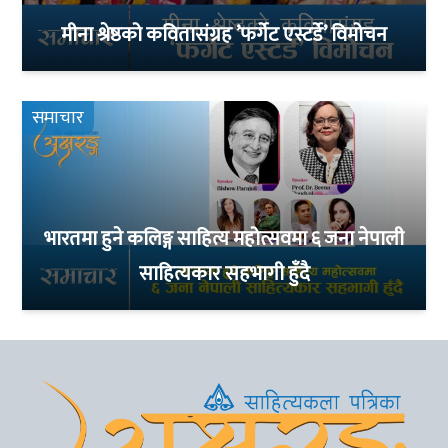
मीना श्रेष्ठको कवितासंग्रह ’फर्गेट एस्टर्डे’ विमोचन
समाचार
भारतमा हुने कलिङ्ग साहित्य महोत्सवमा ६ जना नेपाली
साहित्यकार सहभागी हुँदै