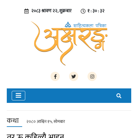
२०८३ श्रावण २२, शुक्रबार
१ : ३० : ३३
कथा
२०८० आश्विन १५, सोमबार
तर ऊ कहिल्यै आइन