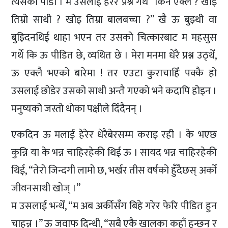
त्यसको पीडा । म उसलाई हेरेर प्रश्न गर्थें “किन एक्लै ? खोइ
तिम्रो साथी ? खोइ तिम्रा बालबच्चा ?” खै ऊ बुझ्थी वा
बुझ्दिनथिई थाहा भएन तर उसको चित्कारबाट म महसुस
गर्थे कि ऊ पीडित छे, व्यथित छे । मेरा मनमा धेरै प्रश्न उठ्थेँ,
ऊ एक्लै भएको बारेमा ! तर एउटा कुराचाहिँ पक्कै हो
उसलाई छोडेर उसको साथी अन्तै गएको भने कदापि होइन ।
मनुष्यको जस्तो धोका पक्षीले दिँदैनन् ।
एकदिन ऊ मलाई हेरेर धेरैबेरसम्म कराइ रही । के भएछ
कुन्नि या के भन्न चाहिरहेकी थिई ऊ । सायद भन्न चाहिरहेकी
थिई, “तेरो जिन्दगी लामो छ, भर्खर तीस वर्षको हुँदैछस् अर्को
जीवनसाथी खोज् ।”
म उसलाई भन्थेँ, “म अब अर्कीसँग बिहे गरेर फेरि पीडित हुन
चाहन्न ।” ऊ जवाफ दिन्थी, “सबै एकै खालका कहाँ हुन्छन् र