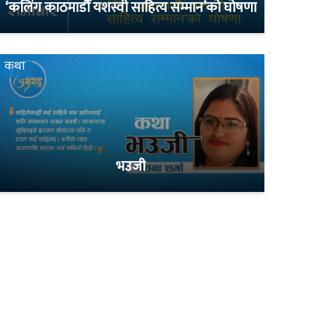
‘कलिंग काठमाडौँ यशस्वी साहित्य सम्मान’को घोषणा
कथा
भउजी