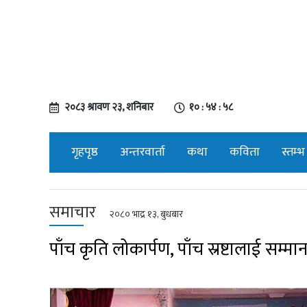
२०८३ श्रावण २३, शनिबार
१० : ५४ : ५८
गृहपृष्ठ
अन्तरवार्ता
कथा
कविता
स्तम्भ
समाचार
२०८० भाद्र १३, बुधबार
पाँच कृति लोकार्पण, पाँच स्रष्टालाई सम्मा