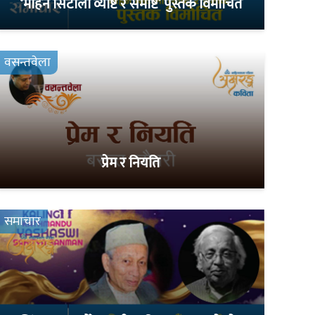
‘मोहन सिटौला व्यष्टि र समष्टि’ पुस्तक विमोचित
वसन्तवेला
प्रेम र नियति
समाचार