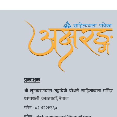
प्रकाशक
श्री लूनकरणदास–गङ्गादेवी चौधरी साहित्यकला मन्दिर
थापाथली, काठमाडौँ, नेपाल
फोन : ०१ ४२२१२६०
इमेल :
aksharangnepal@gmail.com