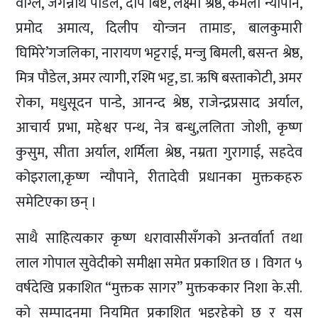
वाग्ले, जगन्नाथ पौडेल, दीप बिष्ट, लक्ष्मी श्रेष्ठ, कमला न्यौपाने,
प्रमोद अमात्य, दिलीप योन्जन तामाङ, बालकुमारी
घिमिरे’गजलिका, नारायण भट्टराई, मन्जु बिमली, बसन्त श्रेष्ठ,
मित्र पौडेल, अमर त्यागी, रश्मि भट्ट, डा. ऋषि बस्ताकोटी, अमर
रोका, मधुसूदन पान्डे, आनन्द श्रेष्ठ, राजेन्द्रप्रसाद अर्याल,
आचार्य प्रभा, महेश्वर पन्थ, नेत्र बन्धु,ललिता जोशी, कृष्ण
कुसुम, सीता अर्याल, शर्मिला श्रेष्ठ, नम्रता गुरागाई, सहदेव
कोइराला,कृष्ण न्यौपाने, रीतादेवी प्रधानका मुक्तकहरु
समेटिएका छन् ।
साथै साहित्यकार कृष्ण धरावासीसँगको अन्तर्वार्ता तथा
लाल गोपाल सुवेदीको समीक्षा समेत प्रकाशित छ । विगत ५
वर्षदेखि प्रकाशित “मुक्तक सागर” मुक्तककार निशा के.सी.
को सम्पादनमा नियमित प्रकाशित भइरहेको छ र यस