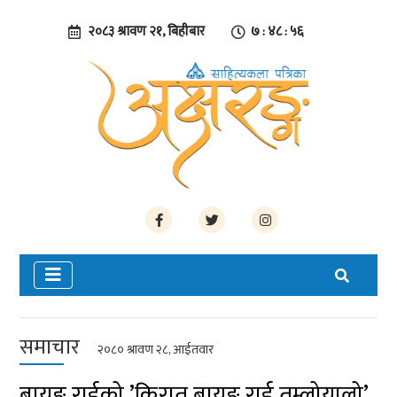
२०८३ श्रावण २१, बिहीबार
७ : ४८ : ५६
समाचार
२०८० श्रावण २८, आईतवार
बायुङ राईको ’किरात बायुङ राई तुम्लोयालो’