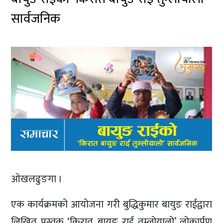
सार्वजनिक
ओखलढुङगा ।
एक कार्यक्रमको आयोजना गरी बुद्धिकुमार बायुङ राईद्वारा
लिखित पुस्तक ‘किरात बायुङ राई तुम्लोयालो’ लोकार्पण