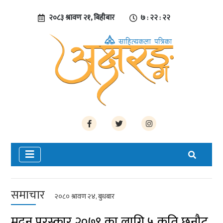
२०८३ श्रावण २१, बिहीबार
७ : २२ : २३
समाचार
२०८० श्रावण २४, बुधबार
मदन पुरस्कार २०७९ का लागि ५ कृति छनौट