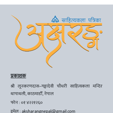
प्रकाशक
श्री लूनकरणदास–गङ्गादेवी चौधरी साहित्यकला मन्दिर
थापाथली, काठमाडौँ, नेपाल
फोन : ०१ ४२२१२६०
इमेल :
aksharangnepal@gmail.com