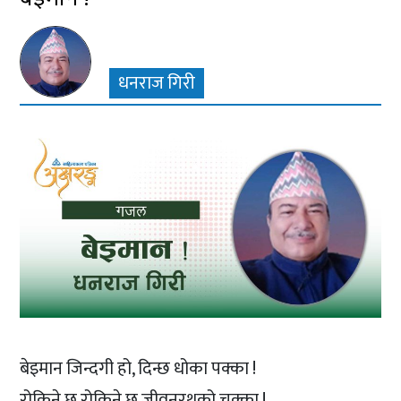
धनराज गिरी
बेइमान जिन्दगी हो, दिन्छ धोका पक्का !
रोकिने छ,रोकिने छ जीवनरथको चक्का !