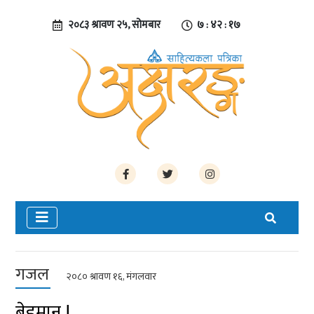
२०८३ श्रावण २५, सोमबार
७ : ४२ : १८
गजल
२०८० श्रावण १६, मंगलवार
बेइमान !