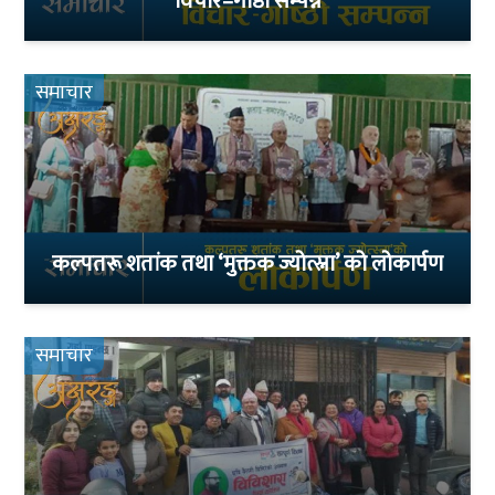
विचार–गोष्ठी सम्पन्न
समाचार
कल्पतरू शतांक तथा ‘मुक्तक ज्योत्स्ना’ को लोकार्पण
समाचार