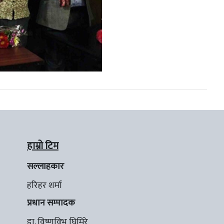
हाम्रो टिम
सल्लाहकार
हरिहर शर्मा
प्रधान सम्पादक
डा. विष्णुविभु घिमिरे