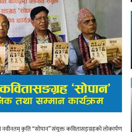
 नवीनतम् कृति “सोपान” संयुक्त कवितासङ्ग्रहको लोकार्पण