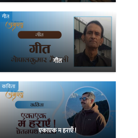
गीत
गीत
कविता
एकाएक म हराएँ !