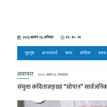
२०८३ श्रावण २३, शनिबार
१० : ११ : ००
गृहपृष्ठ
अन्तरवार्ता
कथा
कविता
स्तम्भ
समाचार
२०८० असार १२, मंगलवार
संयुक्त कवितासङ्ग्रह “सोपान” सार्वजनिक