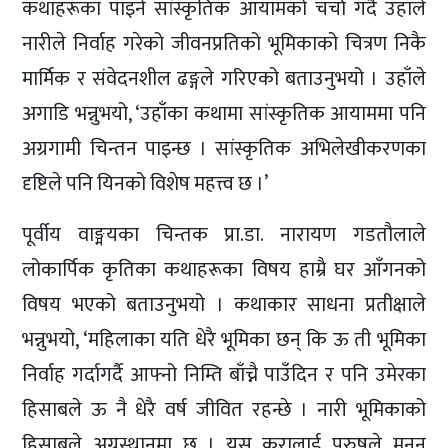
कथाहरूका पाइने सांस्कृतिक आयामको चर्चा गर्दै उहाँले
नारीले निर्वाह गरेको जीवनप्रतिको भूमिकाको चित्रण निकै
मार्मिक र संवेदनशील ढङ्गले गरिएको बताउनुभयो । उहाँले
अगाडि भन्नुभयो, ‘उहाँका कथामा सांस्कृतिक आयाममा पनि
अग्रगामी चिन्तन पाइन्छ । सांस्कृतिक अभिलेखीकरणका
दृष्टिले पनि यिनको विशेष महत्त्व छ ।’
पूर्वीय वाङ्मयका चिन्तक प्रा.डा. नारायण गडतौलाले
लोकार्पिक कृतिका कथाहरूका विषय हाम्रै घर आँगनको
विषय भएको बताउनुभयो । कथाकार साधना प्रतीक्षाले
भन्नुभयो, ‘महिलाका यति धेरै भूमिका छन् कि ऊ ती भूमिका
निर्वाह गर्दागर्दै आफ्नो निम्ति बाँच्नै पाउँदिन र पनि उमेरका
हिसाबले ऊ नै धेरै वर्ष जीवित रहन्छे । नारी भूमिकाको
हिसाबले अग्रस्थानमा छ । यस कुरालाई पुरुषले मनन