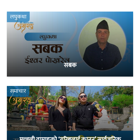
लघुकथा
सबक
समाचार
मन्जली तामाङको ‘गरिबलाई कानुन’ सार्वजनिक