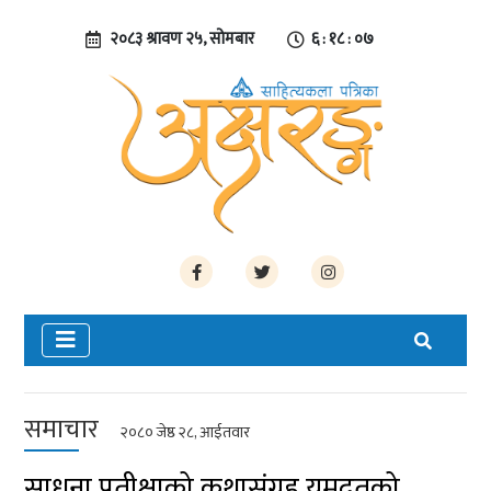
२०८३ श्रावण २५, सोमबार
६ : १८ : ०८
समाचार
२०८० जेष्ठ २८, आईतवार
साधना प्रतीक्षाको कथासंग्रह यमदुतको