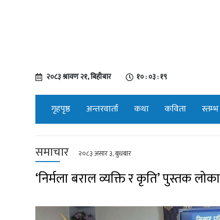
२०८३ श्रावण २१, बिहीबार
१० : ०३ : २०
गृहपृष्ठ
अन्तरवार्ता
कथा
कविता
स्तम्भ
समाचार
२०८३ असार ३, बुधबार
‘निर्मला बराल व्यक्ति र कृति’ पुस्तक लोका