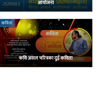
आयोजना
कविता
कवि असल चरित्रका दुई कविता