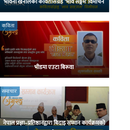
भावना खनालको कवितासंग्रह ‘भाव सङ्गम’ विमोचन
कविता
भीडमा एउटा बिरूवा
समाचार
नेपाल प्रज्ञा–प्रतिष्ठानद्वारा बिदाइ सम्मान कार्यक्रमको