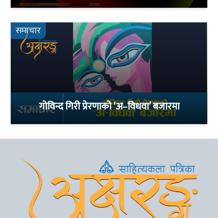
समाचार
गोविन्द गिरी प्रेरणाको ‘अ–विधवा’ बजारमा