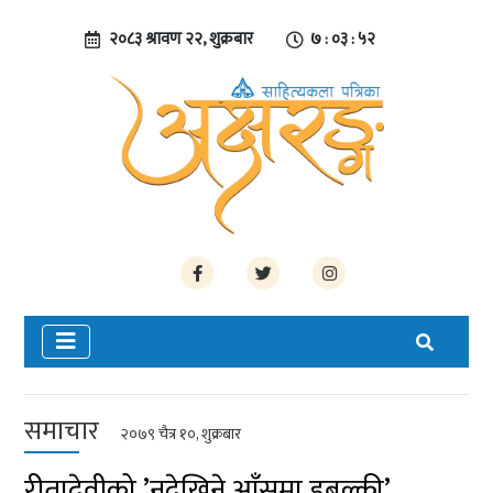
२०८३ श्रावण २२, शुक्रबार
७ : ०३ : ५२
समाचार
२०७९ चैत्र १०, शुक्रबार
रीतादेवीको ’नदेखिने आँसुमा डुबुल्की’