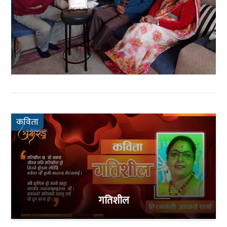
कविता
गतिशील