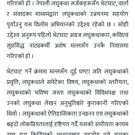
गरिएको हो । नेपाली लघुकथा सर्जकहरूसँग भेटघाट, वार्ता
र संवादका माध्यमद्वारा लघुकथाको उन्नयनमा सहयोग
पुर्याउनु यस विलोम अभियानको उद्देश्य रहेको छ । सोही
उद्देश्य अनुरूप पहिलो भेटघाट अग्रज लघुकथाकार, कविएवं
सुप्रसिद्ध नाट्यकर्मी अशेष मल्लसँग उनकै निवासमा
गरिएको हो ।
भेटघाट गर्ने क्रममा मल्लसँग दुई घण्टा जति लघुकथाको
प्रवृत्ति, लघुकथाले समेटेका विषय, लघुकथाको स्तरीयता,
लघुकथाको भविष्य जस्ता लघुकथाको विविधपक्ष तथा
उनको लघुकथा लेखन अनुभूतिबारे कुराकानी गरिएको
थियो । लघुकथाको ऐतिहासिकता उन्खनन एवं लघुकथाको
बढ्दो लोकप्रियतालाई दृष्टिगत गर्दै यसको स्तरीयता कायम
राख्न यस किसिमको अभ्यासबाट सहयोग पुग्ने यसका