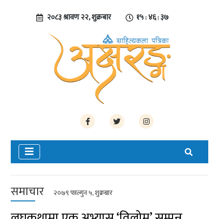
२०८३ श्रावण २२, शुक्रबार
१५ : ४६ : ३७
समाचार
२०७९ फाल्गुन ५, शुक्रबार
लघुकथामा एक अभ्यास ‘विलोम’ सम्पन्न