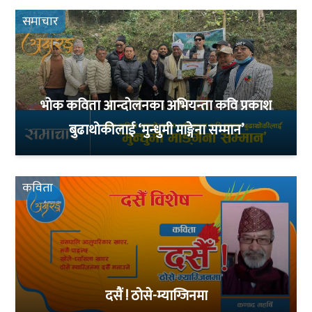
समाचार
भोक कविता आन्दोलनका अभियन्ता कवि प्रकाश
बुढाथोकीलाई ‘मुन्धुमी माङ्गेना सम्मान’
कविता
दसैं ! ठोसे-म्याग्जिनमा