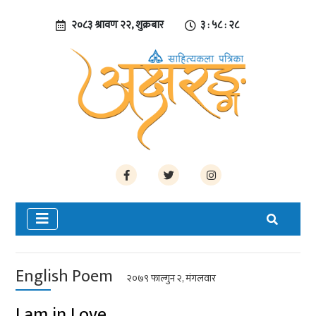
२०८३ श्रावण २२, शुक्रबार
३ : ५८ : २९
English Poem
२०७९ फाल्गुन २, मंगलवार
I am in Love