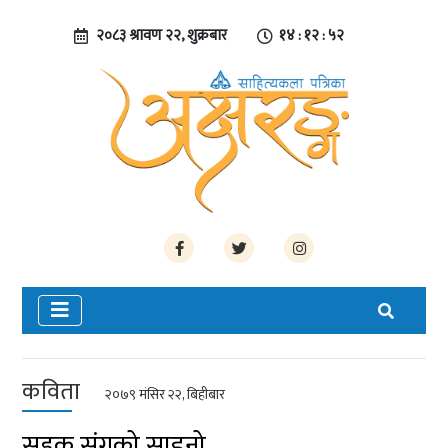
२०८३ श्रावण २२, शुक्रबार
१४ : १२ : ५३
कविता
२०७९ मंसिर २२, बिहीबार
सडक संगको साइनो