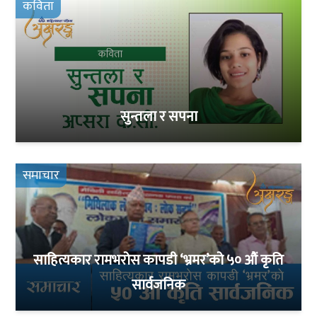
कविता
सुन्तला र सपना
समाचार
साहित्यकार रामभरोस कापडी ‘भ्रमर’को ५० औं कृति
सार्वजनिक