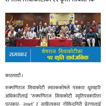
काठमाडौं ।
रुक्मणिराज सिवाकोटी स्मारककोषले पत्रकार धु्रवहरि
अधिकारीलाई ‘रुक्मणिराज सिवाकोटी स्मृतिपत्रकारिता
पुरस्कार- २०७९’ र साहित्यकार गोविन्दगिरी प्रेरणालाई