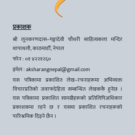
प्रकाशक
श्री लूनकरणदास–गङ्गादेवी चौधरी साहित्यकला मन्दिर
थापाथली, काठमाडौँ, नेपाल
फोन : ०१ ४२२१२६०
इमेल :
aksharangnepal@gmail.com
यस पत्रिकामा प्रकाशित लेख–रचनाहरूमा अभिव्यक्त
विचारप्रतिको जवाफदेहिता सम्बन्धित लेखककै हुनेछ ।
यस पत्रिकामा प्रकाशित सामग्रीहरूको प्रतिलिपिअधिकार
प्रकाशकमा रहने छ र यसमा प्रकाशित रचनाहरूको
पारिश्रमिक दिइने छैन ।