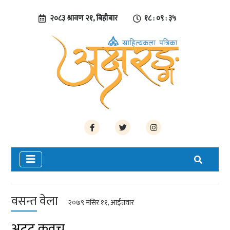
२०८३ श्रावण २१, बिहीबार
१८ : ०९ : ३६
वसन्त वेला
२०७९ मंसिर ११, आईतवार
अटूट कवच