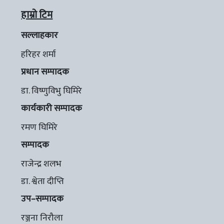
हाम्रो टिम
सल्लाहकार
हरिहर शर्मा
प्रधान सम्पादक
डा. विष्णुविभु घिमिरे
कार्यकारी सम्पादक
रमण घिमिरे
सम्पादक
राजेन्द्र शलभ
डा. श्वेता दीप्ति
उप–सम्पादक
रञ्जना निरौला