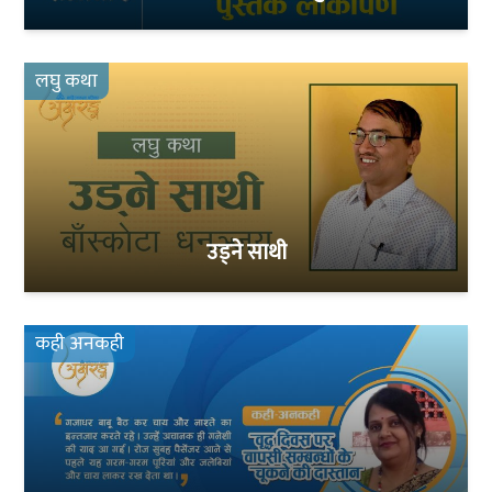
लघु कथा
उड्ने साथी
कही अनकही