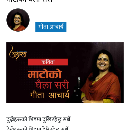
गीता आचार्य
दुख्नेहरूको भिडमा दुखिरहेछु सधैं
देख्नेहरूको भिडमा हेरिरहेछु सधैं