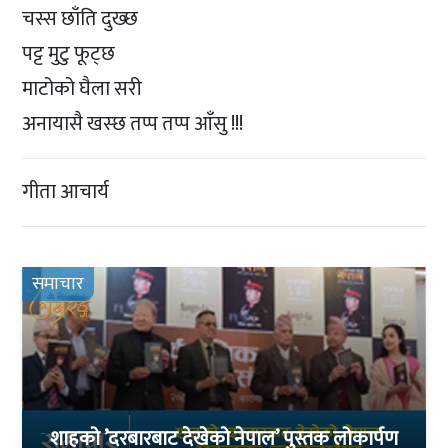
चस्स छाँति दुख्छ
पट्ट मुटु फूट्छ
माटोको घैला सरी
अनायासै खस्छ तप्प तप्प आँसु !!!
गीता आचार्य
समाचार
शाहको ’दरबारबाट देखेको नेपाल’ पुस्तक लोकार्पण