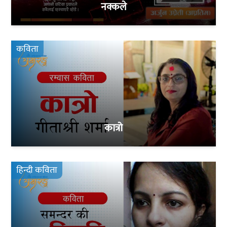
नक्कले
कविता
कात्रो
हिन्दी कविता