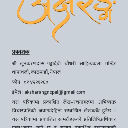
प्रकाशक
श्री लूनकरणदास–गङ्गादेवी चौधरी साहित्यकला मन्दिर
थापाथली, काठमाडौँ, नेपाल
फोन : ०१ ४२२१२६०
इमेल :
aksharangnepal@gmail.com
यस पत्रिकामा प्रकाशित लेख–रचनाहरूमा अभिव्यक्त
विचारप्रतिको जवाफदेहिता सम्बन्धित लेखककै हुनेछ ।
यस पत्रिकामा प्रकाशित सामग्रीहरूको प्रतिलिपिअधिकार