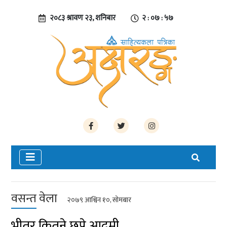
२०८३ श्रावण २३, शनिबार
२ : ०७ : ५७
वसन्त वेला
२०७९ आश्विन १०, सोमबार
भीतर कितने छुपे आदमी