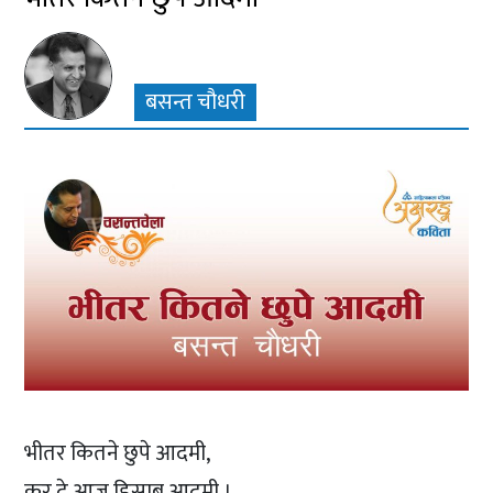
बसन्त चौधरी
भीतर कितने छुपे आदमी,
कर दे आज हिसाब आदमी ।