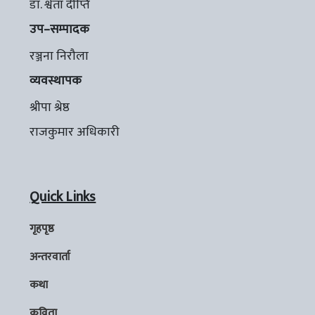
डा. श्वेता दीप्ति
उप–सम्पादक
रञ्जना निरौला
व्यवस्थापक
श्रीपा श्रेष्ठ
राजकुमार अधिकारी
Quick Links
गृहपृष्ठ
अन्तरवार्ता
कथा
कविता