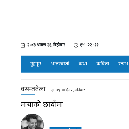
२०८३ श्रावण २१, बिहीबार
१४ : २२ : १२
गृहपृष्ठ
अन्तरवार्ता
कथा
कविता
स्तम्भ
वसन्तवेला
२०७९ आश्विन ८, शनिबार
मायाको छायाँमा