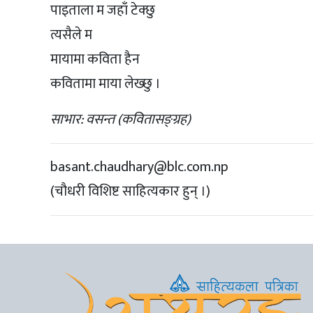
पाइताला म जहाँ टेक्छु
त्यसैले म
मायामा कविता हैन
कवितामा माया लेख्छु ।
साभार: वसन्त (कवितासङ्ग्रह)
basant.chaudhary@blc.com.np
(चौधरी विशिष्ट साहित्यकार हुन् ।)