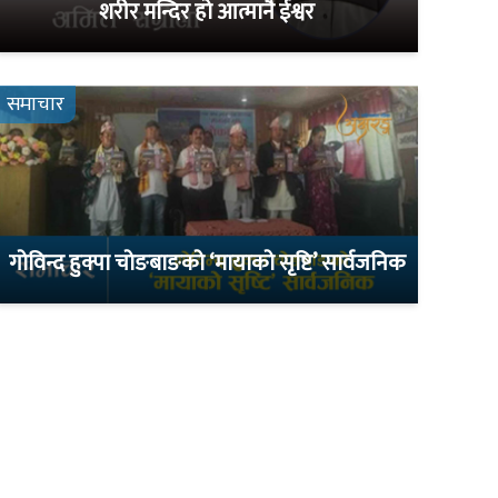
शरीर मन्दिर हो आत्मानै ईश्वर
समाचार
गोविन्द हुक्पा चोङबाङको ‘मायाको सृष्टि’ सार्वजनिक