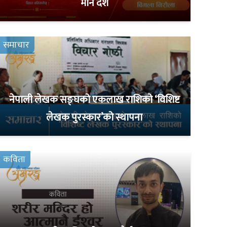
मौन दशैं
समाचार
नेपाली लेखक सङ्घको एकलाख राशिको ‘विशिष्ट
लेखक पुरस्कार’को स्थापना
कविता