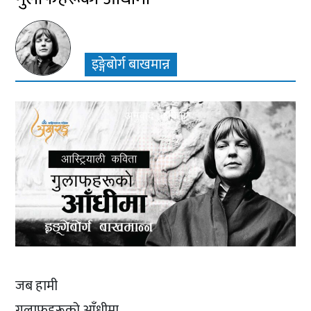
इङ्गेबोर्ग बाखमान्न
जब हामी
गुलाफहरूको आँधीमा