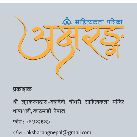
प्रकाशक
श्री लूनकरणदास–गङ्गादेवी चौधरी साहित्यकला मन्दिर
थापाथली, काठमाडौँ, नेपाल
फोन : ०१ ४२२१२६०
इमेल :
aksharangnepal@gmail.com