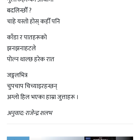
बदलिन्छौँ ?
चाहे यस्तो होस् कहीँ पनि
काँडा र पातहरूको
झनझनाहटले
पोल्न थाल्छ हरेक रात
जङ्गलभित्र
चुपचाप चिच्याइरहन्छन्
अग्लो हिल भएका हाम्रा जुत्ताहरू ।
अनुवाद: राजेन्द्र शलभ