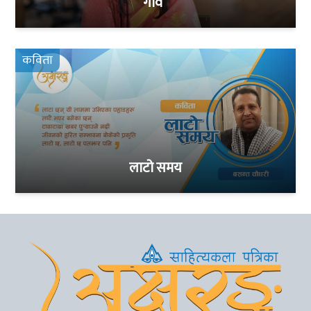
गाँव”
कविता
लाटो समय