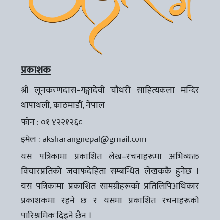
प्रकाशक
श्री लूनकरणदास–गङ्गादेवी चौधरी साहित्यकला मन्दिर
थापाथली, काठमाडौँ, नेपाल
फोन : ०१ ४२२१२६०
इमेल :
aksharangnepal@gmail.com
यस पत्रिकामा प्रकाशित लेख–रचनाहरूमा अभिव्यक्त
विचारप्रतिको जवाफदेहिता सम्बन्धित लेखककै हुनेछ ।
यस पत्रिकामा प्रकाशित सामग्रीहरूको प्रतिलिपिअधिकार
प्रकाशकमा रहने छ र यसमा प्रकाशित रचनाहरूको
पारिश्रमिक दिइने छैन ।