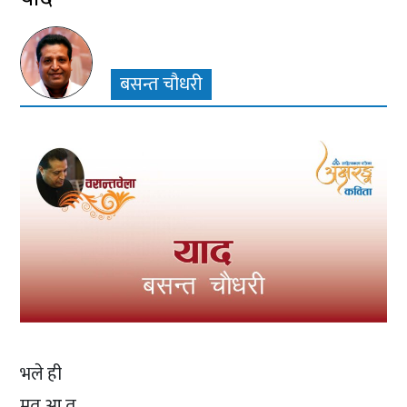
बसन्त चौधरी
भले ही
मत आ तू