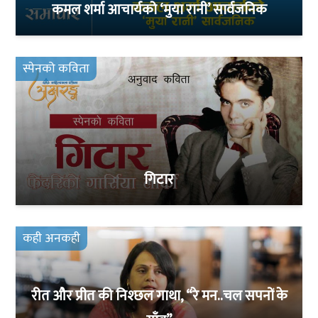
कमल शर्मा आचार्यको ‘मुया रानी’ सार्वजनिक
स्पेनको कविता
गिटार
कही अनकही
रीत और प्रीत की निश्छल गाथा, “रे मन..चल सपनों के