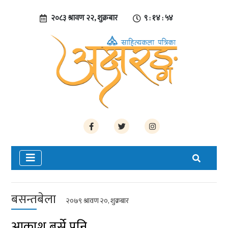
२०८३ श्रावण २२, शुक्रबार
९ : १४ : ५४
बसन्तबेला
२०७९ श्रावण २०, शुक्रबार
आकाश बर्से पनि