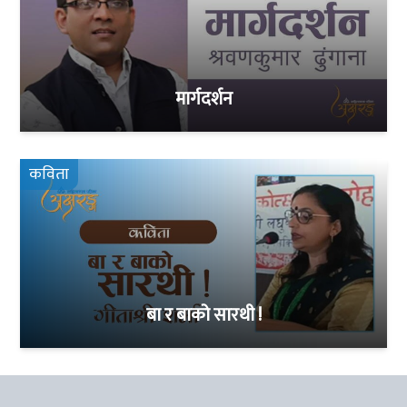
मार्गदर्शन
कविता
बा र बाको सारथी !