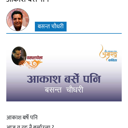
बसन्त चौधरी
आकाश बर्षे पनि
आज त रङ नै बर्साउला ?