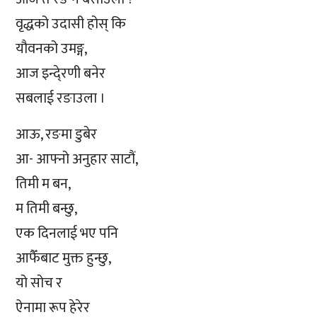
वृद्धको उदासी होस् कि
यौवनको उमङ्ग,
आज इन्दे्रणी बनेर
सबलाई रङाउला ।
आऊ, रङमा डुबेर
आ- आफ्नो अनुहार साटौं,
तिमी म बन,
म तिमी बन्छु,
एक दिनलाई भए पनि
आफैँबाट मुक्त हुन्छु,
यो सोच र
ऐनामा रूप हेरेर