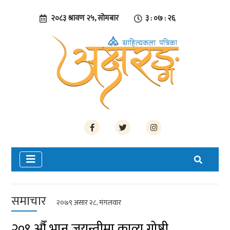
२०८३ श्रावण २५, सोमबार
३ : ०७ : २७
समाचार
२०७९ असार २८, मंगलवार
२०९ औँ भानु जयन्तीमा काव्य गोष्ठी