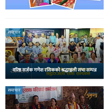
समाचार
वरिष्ठ सर्जक गणेश रसिकको श्रद्धाञ्जली सभा सम्पन्न
समाचार