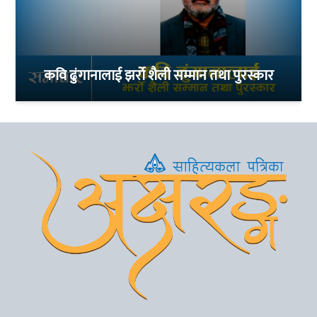
कवि ढुंगानालाई झर्रो शैली सम्मान तथा पुरस्कार