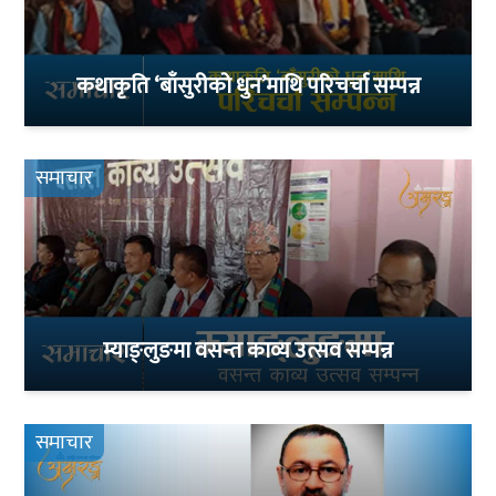
कथाकृति ‘बाँसुरीको धुन’माथि परिचर्चा सम्पन्न
समाचार
म्याङ्लुङमा वसन्त काव्य उत्सव सम्पन्न
समाचार