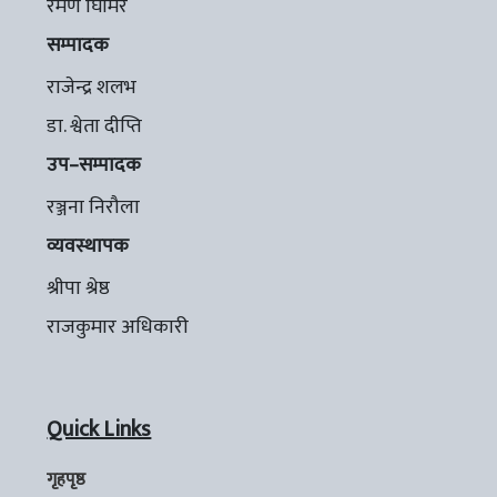
रमण घिमिरे
सम्पादक
राजेन्द्र शलभ
डा. श्वेता दीप्ति
उप–सम्पादक
रञ्जना निरौला
व्यवस्थापक
श्रीपा श्रेष्ठ
राजकुमार अधिकारी
Quick Links
गृहपृष्ठ