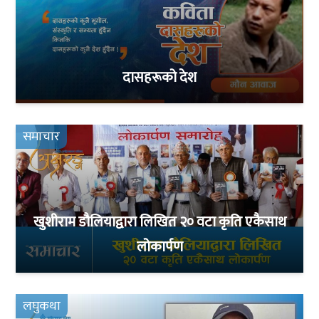
दासहरूको देश
समाचार
खुशीराम डौलियाद्वारा लिखित २० वटा कृति एकैसाथ
लोकार्पण
लघुकथा