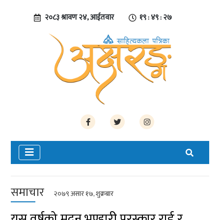
२०८३ श्रावण २४, आईतवार
१९ : ४९ : २८
समाचार
२०७९ असार १७, शुक्रबार
यस वर्षको मदन भण्डारी पुरस्कार राई र