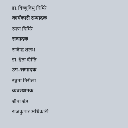
डा. विष्णुविभु घिमिरे
कार्यकारी सम्पादक
रमण घिमिरे
सम्पादक
राजेन्द्र शलभ
डा. श्वेता दीप्ति
उप–सम्पादक
रञ्जना निरौला
व्यवस्थापक
श्रीपा श्रेष्ठ
राजकुमार अधिकारी