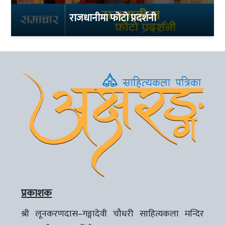
राजधानीमा फोटो प्रदर्शनी
प्रकाशक
श्री लूनकरणदास–गङ्गादेवी चौधरी साहित्यकला मन्दिर