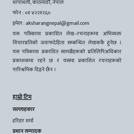
थापाथली, काठमाडौँ, नेपाल
फोन : ०१ ४२२१२६०
इमेल :
aksharangnepal@gmail.com
यस पत्रिकामा प्रकाशित लेख–रचनाहरूमा अभिव्यक्त
विचारप्रतिको जवाफदेहिता सम्बन्धित लेखककै हुनेछ ।
यस पत्रिकामा प्रकाशित सामग्रीहरूको प्रतिलिपिअधिकार
प्रकाशकमा रहने छ र यसमा प्रकाशित रचनाहरूको
पारिश्रमिक दिइने छैन ।
हाम्रो टिम
सल्लाहकार
हरिहर शर्मा
प्रधान सम्पादक