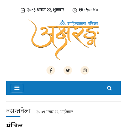
२०८३ श्रावण २२, शुक्रबार
१४ : ५० : ४०
वसन्तवेला
२०७९ असार १२, आईतवार
मंजिल