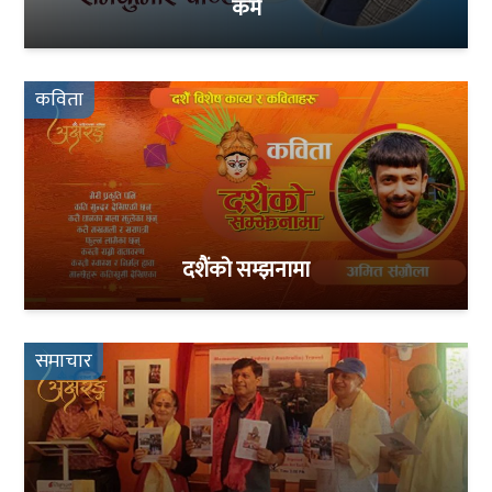
कर्म
कविता
दशैंको सम्झनामा
समाचार