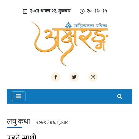
२०८३ श्रावण २२, शुक्रबार
२० : १७ : १६
लघु कथा
२०७९ जेष्ठ ६, शुक्रबार
उड्ने साथी