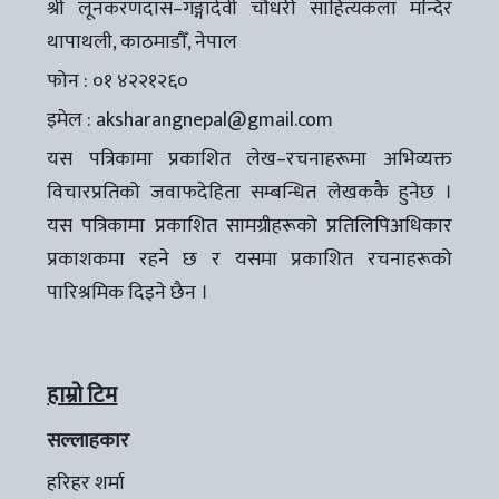
श्री लूनकरणदास–गङ्गादेवी चौधरी साहित्यकला मन्दिर
थापाथली, काठमाडौँ, नेपाल
फोन : ०१ ४२२१२६०
इमेल :
aksharangnepal@gmail.com
यस पत्रिकामा प्रकाशित लेख–रचनाहरूमा अभिव्यक्त
विचारप्रतिको जवाफदेहिता सम्बन्धित लेखककै हुनेछ ।
यस पत्रिकामा प्रकाशित सामग्रीहरूको प्रतिलिपिअधिकार
प्रकाशकमा रहने छ र यसमा प्रकाशित रचनाहरूको
पारिश्रमिक दिइने छैन ।
हाम्रो टिम
सल्लाहकार
हरिहर शर्मा