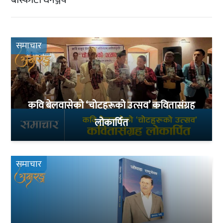
समाचार
कवि बेलवासेको ‘चोटहरूको उत्सव’ कवितासंग्रह
लोकार्पित
समाचार