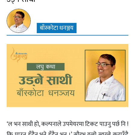
बाँस्कोटा धनञ्जय
‘ल भन साथी हो, कल्पनाले उपमेयरमा टिकट पाउनु पर्छ नि !
कि पाउनु हुँदैन भने हुँदैन भन ।’ सौरभ ठूलो स्वरले कराउँदै