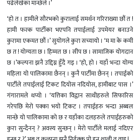
पढेलेखेका मान्छेले ।’
‘हो त । हामीले सौरभको कुरालाई समर्थन गरिराख्या छौं त !
हामी फरक पार्टीका भएपनि तपाईलाई उपमेयर बनाउने
कुरामा एकमत छौं ।’ सुयोगले कुरा सच्यायो । ‘म मा के कमी
छ त ! योग्यता छ । हिम्मत छ । सीप छ । सामाजिक योगदान
छ ।’कल्पना झनै उद्दिग्न हुँदै गइ । ‘हो, हो । यहाँ भन्दा योग्य
महिला यो पालिकामा छैनन् । कुनै पार्टीमा छैनन् । तपाईको
पार्टीले तपाईलाई टिकट दियोस नदियोस, हामीबाट पास ।’
गंगारामले थप्यो । ‘यत्तिका विद्वान साथीहरुले सिफारिस
गरेपछि मेरो पक्का भयो टिकट । तपाईहरु भन्दा अब्बल
मान्छे यो पालिकामा को छ र यहाँका दलहरुले तपाईहरुको
कुरा सुन्दैनन् ? अवस्य सुन्छन् । मेरो पार्टीले मलाई नदिएर
हुन्छ र ?’ अब त कल्पना झनै निर्ढुक्क पो हुन थाली त वाइ !