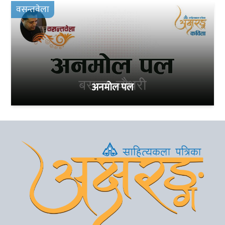
वसन्तवेला
अनमोल पल