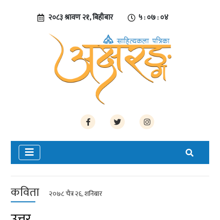
२०८३ श्रावण २१, बिहीबार
५ : ०७ : ०४
कविता
२०७८ चैत्र २६, शनिबार
उत्तर