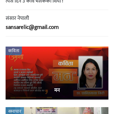
त्यस दिन उ कवि भैसकेको थियो !
संसार नेपाली
sansarelic@gmail.com
कविता
मन
समाचार