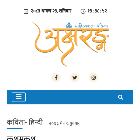
२०८३ श्रावण २३, शनिबार
१३ : ३८ : ५२
कविता- हिन्दी
२०७८ चैत्र ९, बुधबार
कशमकश