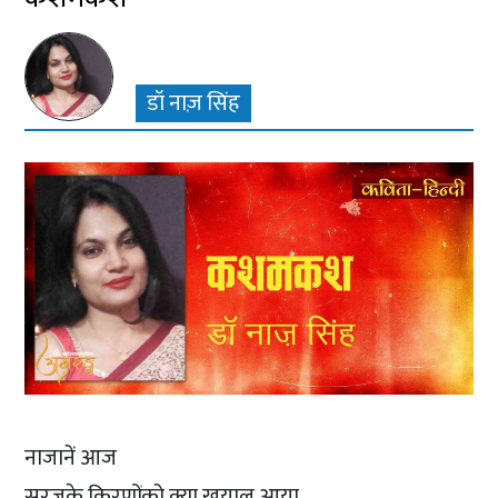
डॉ नाज़ सिंह
नाजानें आज
सूरजके किरणोंको क्या खयाल आया