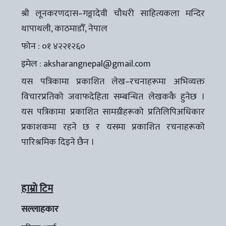
श्री लूनकरणदास–गङ्गादेवी चौधरी साहित्यकला मन्दिर
थापाथली, काठमाडौँ, नेपाल
फोन : ०१ ४२२१२६०
इमेल :
aksharangnepal@gmail.com
यस पत्रिकामा प्रकाशित लेख–रचनाहरूमा अभिव्यक्त
विचारप्रतिको जवाफदेहिता सम्बन्धित लेखककै हुनेछ ।
यस पत्रिकामा प्रकाशित सामग्रीहरूको प्रतिलिपिअधिकार
प्रकाशकमा रहने छ र यसमा प्रकाशित रचनाहरूको
पारिश्रमिक दिइने छैन ।
हाम्रो टिम
सल्लाहकार