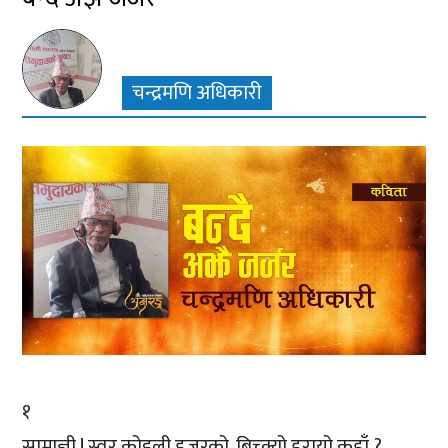
चन्द्रमणि अधिकारी
१
साम्राज्ञी ! स्वर कोइली हजुरको, बिच्क्यो हरायो कहाँ ?