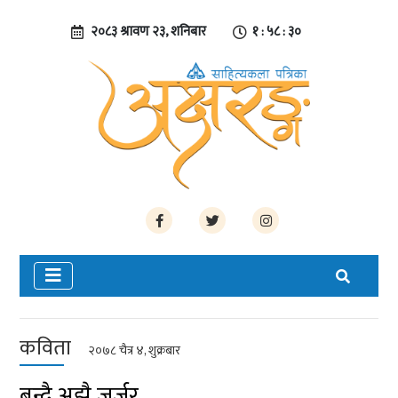
२०८३ श्रावण २३, शनिबार
१ : ५८ : ३१
कविता
२०७८ चैत्र ४, शुक्रबार
बन्दै अझै जर्जर