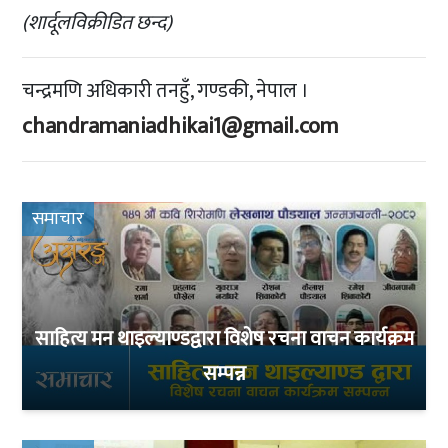
(शार्दूलविक्रीडित छन्द)
चन्द्रमणि अधिकारी तनहुँ, गण्डकी, नेपाल ।
chandramaniadhikai1@gmail.com
समाचार
साहित्य मन थाइल्याण्डद्वारा विशेष रचना वाचन कार्यक्रम
सम्पन्न