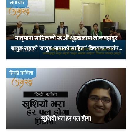
समाचार
मातृभाषा साहित्यको २१ओैँ शृड्खलामा लोकबहादुर
बायुङ राइको ‘बायुङ भाषाको साहित्य’ विषयक कार्यपत्र
प्रस्तुत
हिन्दी कविता
खुशियों भरा हर पल होगा