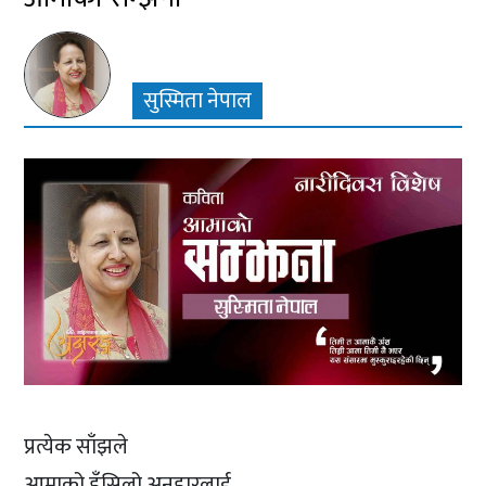
सुस्मिता नेपाल
प्रत्येक साँझले
आमाको हँसिलो अनुहारलाई