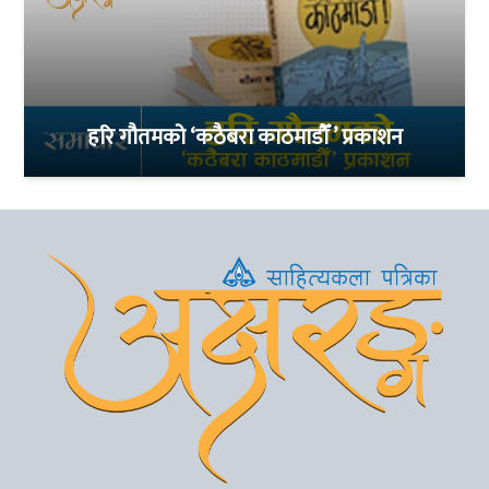
हरि गौतमको ‘कठैबरा काठमाडौँ ’ प्रकाशन