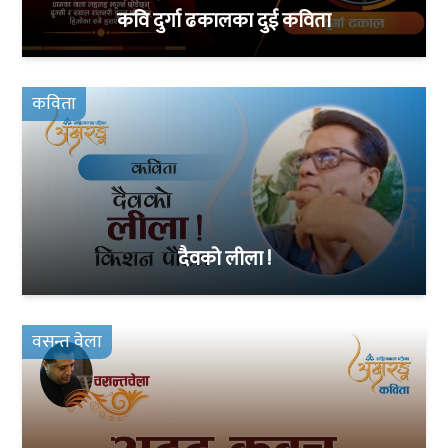
कवि दुर्गा ढकालका दुई कविता
कविता
दैवको लीला !
वसन्त वेला