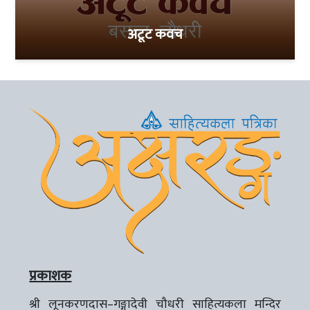
अटूट कवच
प्रकाशक
श्री लूनकरणदास–गङ्गादेवी चौधरी साहित्यकला मन्दिर