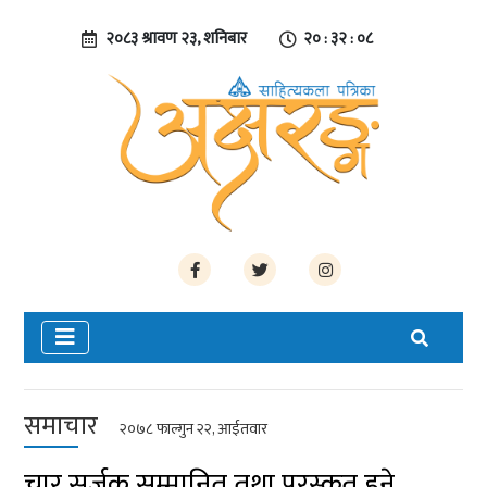
२०८३ श्रावण २३, शनिबार
२० : ३२ : ०८
समाचार
२०७८ फाल्गुन २२, आईतवार
चार सर्जक सम्मानित तथा पुरस्कृत हुने