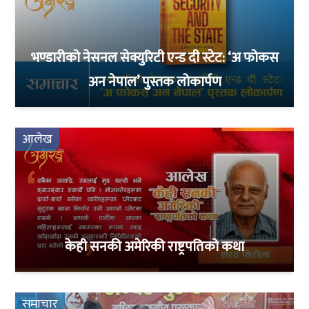
भण्डारीको नेसनल सेक्युरिटी एन्ड दी स्टेट: ‘अ फोकस
अन नेपाल’ पुस्तक लोकार्पण
आलेख
केही सनकी अमेरिकी राष्ट्रपतिको कथा
समाचार