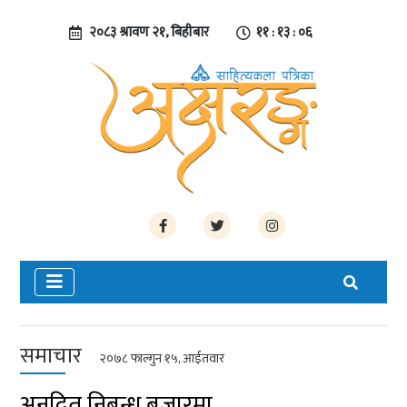
२०८३ श्रावण २१, बिहीबार
११ : १३ : ०६
समाचार
२०७८ फाल्गुन १५, आईतवार
अनूदित निबन्ध बजारमा