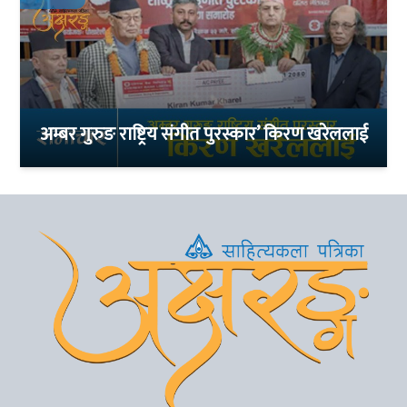
अम्बर गुरुङ राष्ट्रिय संगीत पुरस्कार’ किरण खरेललाई