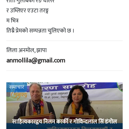
रातो गुलाबको रङ घोलेर
र उम्लिएर एउटा तरङ्ग
म भित्र
तिम्रै प्रेमको सम्पन्नता चुलिएको छ ।
लिला अनमोल, झापा
anmollila@gmail.com
समाचार
साहित्यकारद्वय निलम कार्की र गोविन्दलाल सिं डंगोल