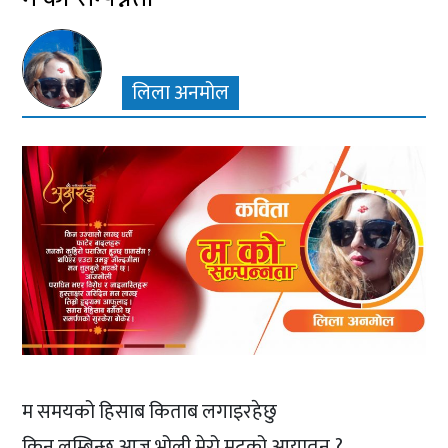
लिला अनमोल
म समयको हिसाब किताब लगाइरहेछु
किन लम्बिन्छ आज भोली मेरो मुटुको आयातन ?