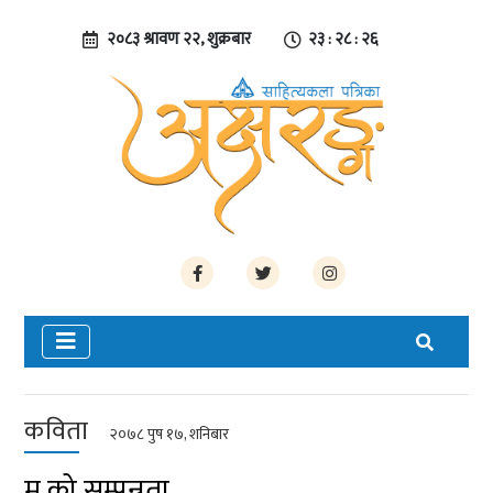
२०८३ श्रावण २२, शुक्रबार
२३ : २८ : २७
कविता
२०७८ पुष १७, शनिबार
म को सम्पन्नता