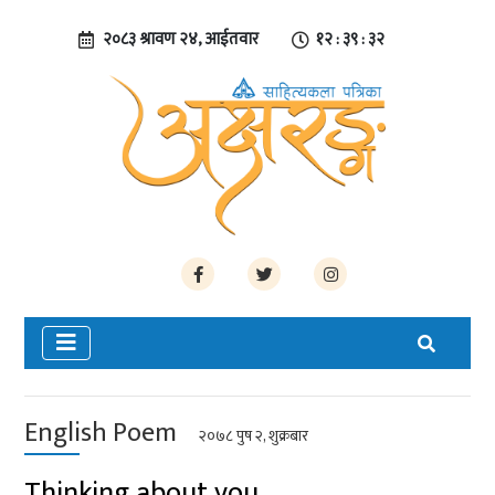
२०८३ श्रावण २४, आईतवार
१२ : ३९ : ३२
English Poem
२०७८ पुष २, शुक्रबार
Thinking about you