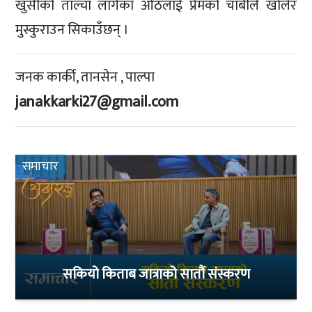
खुसीको ताल्चा लागेका ओठलाई प्रेमको चाबीले खोलेर
मुस्कुराउन सिकाउँछन् ।
जनक कार्की, तानसेन , पाल्पा
janakkarki27@gmail.com
समाचार
सकियो किताब जात्राको सातौं संस्करण