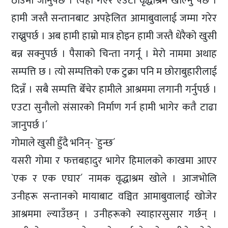
ठाउँमा जानुपर्छ । त्यहाँ गएर एउटा वृद्धाश्रम खोल्नु पर्छ ।
हामी जस्तै सन्तानबाट अपहेलित आमाबुवालाई जम्मा गरेर
राख्नुपर्छ । अब हामी हाम्रो मात्र होइन हामी जस्तै धेरैको खुसी
बन्न सक्नुपर्छ । पैसाको चिन्ता नगर्नू । मेरो नाममा अथाह
सम्पत्ति छ । त्यो सम्पत्तिको एक टुक्रा पनि म छोराबुहारीलाई
दिन्नँ । सबै सम्पत्ति बेँचेर हामीले आश्रममा लगानी गर्नुपर्छ ।
एउटा सुनौलो संसारको निर्माण गर्न हामी भागेर कतै टाढा
जानुपर्छ ।´
गोमाले खुसी हुँदै भनिन्- `हुन्छ´
यसरी गोमा र फत्तबहादुर भागेर हिमालको काखमा आएर
`एक र एक एघार´ नामक वृद्धाश्रम खोले । आजभोलि
उनीहरू सन्तानको मायाबाट वञ्चित आमाबुवालाई खोजेर
आश्रममा ल्याउँछन् । उनीहरूको स्याहारसुसार गर्छन् ।