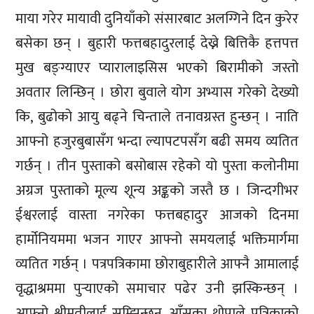
माया गरेर मायावी दुनियाँको संसारबाट अलग्गिने दिन कुरेर
बसेका छन् । बुहारी फत्तबहादुरलाई देख्ने बित्तिकै हत्तपत्त
मुख बङ्ग्याएर प्यारालाइसिस भएको बिरामीको जस्तो
अवतार लिन्छिन् । छोरा बुवाले योग अभ्यास गरेको देख्यो
कि, बुढोको आयु बढ्ने चिन्ताले तनावग्रस्त हुन्छन् । नाति
आफ्नो हजुरबुबासँग भन्दा ल्यापटपसँग बढी समय व्यतित
गर्छन् । तीन पुस्ताको बसोबास रहेको यो पुस्ता कलोनीमा
अग्रज पुस्ताको मूल्य शून्य अङ्कको जस्तै छ । जिन्दगीभर
ईश्वरलाई वास्ता नगरेका फत्तबहादुर आजको दिनमा
हार्मोनियममा भजन गाएर आफ्नो समयलाई भक्तिमार्गमा
व्यतित गर्छन् । पत्रपत्रिकामा छोराबुहारीले आफ्नै आमालाई
वृद्धाश्रममा पुर्‍याएको समाचार पढेर उनी झस्किन्छन् ।
आफ्नो श्रीमतीलाई सम्झिन्छन्, आँसुका थोपाले पत्रिकाको