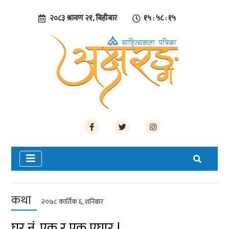
२०८३ श्रावण २१, बिहीबार
१५ : ५८ : १६
कथा
२०७८ कार्तिक ६, शनिबार
घर नं. एक र एक एघार !