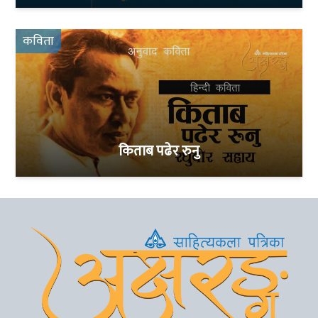
कविता
किताब पढेर रुनु