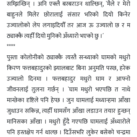
सम्झिन्छिन् । अनि एक्लै बरबराउन थाल्छिन्, `मैले र मेरो
बाहुनले मिलेर छोरालाई संसार भरिको दियो किनेर
उज्यालोको लेप लगाइदियौँ तर आज ऊ उज्यालो छ र म
ठ्याक्कै त्यहीँ दियो मुनिको अँध्यारो भएको छु ।´
****
पुस्ता कोलोनीको ठ्याक्कै त्यस्तै सन्ध्याको घामको मधुरो
किरण फत्तबहादुरको झ्यालबाट बिना अनुमति पस्छ, हरेक
उज्यालो दिनमा । फत्तबहादुर मधुरो घाम र आफ्नो
जीवनलाई तुलना गर्छन् । `घाम मधुरो भएपछि त नाथे
मान्छेका दृष्टिले पनि हेप्छ । जुन घामलाई मध्यान्हमा आँखा
जुधाउन सकिन्न, त्यहीँ घामसँग आँखा लडाउन तयार हुन्छन्
मानिसका आँखा । मधुरो हुँदै गएपछि घामलाई अँध्यारोले
पनि हस्तक्षेप गर्न थाल्छ । दिउँसभरि लुकेर बसेको चन्द्रमा