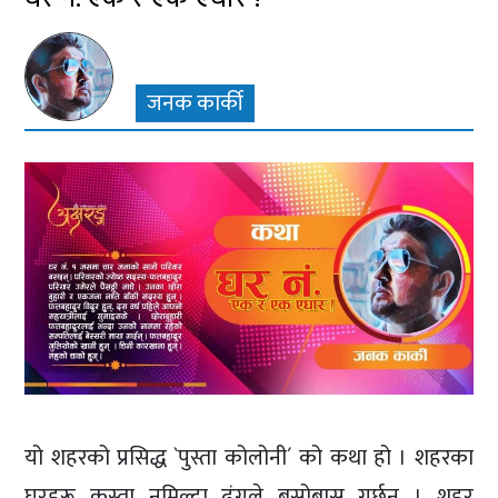
जनक कार्की
यो शहरको प्रसिद्ध `पुस्ता कोलोनी´ को कथा हो । शहरका
घरहरू कस्ता नमिल्दा ढंगले बसोबास गर्छन् । शहर