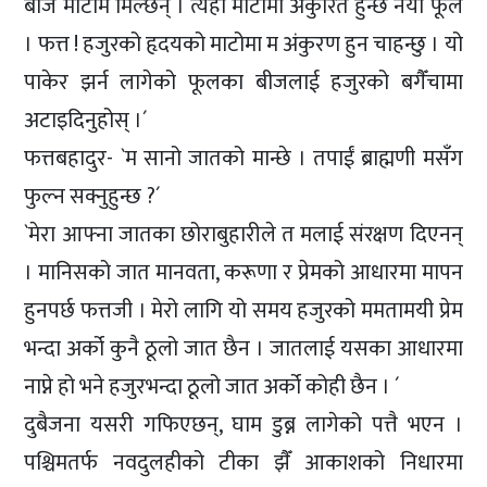
बीज माटोमै मिल्छन् । त्यहीँ माटोमा अंकुरित हुन्छ नयाँ फूल
। फत्त ! हजुरको हृदयको माटोमा म अंकुरण हुन चाहन्छु । यो
पाकेर झर्न लागेको फूलका बीजलाई हजुरको बगैँचामा
अटाइदिनुहोस् ।´
फत्तबहादुर- `म सानो जातको मान्छे । तपाईं ब्राह्मणी मसँग
फुल्न सक्नुहुन्छ ?´
`मेरा आफ्ना जातका छोराबुहारीले त मलाई संरक्षण दिएनन्
। मानिसको जात मानवता, करूणा र प्रेमको आधारमा मापन
हुनपर्छ फत्तजी । मेरो लागि यो समय हजुरको ममतामयी प्रेम
भन्दा अर्को कुनै ठूलो जात छैन । जातलाई यसका आधारमा
नाप्ने हो भने हजुरभन्दा ठूलो जात अर्को कोही छैन । ´
दुबैजना यसरी गफिएछन्, घाम डुब्न लागेको पत्तै भएन ।
पश्चिमतर्फ नवदुलहीको टीका झैँ आकाशको निधारमा