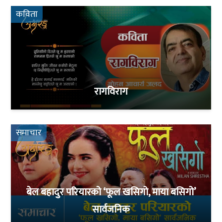
कविता
रागविराग
समाचार
बेल बहादुर परियारको ‘फूल खसिगो, माया बसिगो’
सार्वजनिक