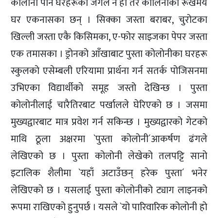
कोलोनी पनि घरहरूको जंगल नै हो तर कोलिनीका रूखमय
घर एकनासका छन् । सिक्का जस्ता बराबर, चुरोटका
खिल्ली जस्ता एकै किसिमका, ए-फोर साइजका पेपर जस्ता
एक तमासका । ड्रोनको आँखाबाट पुस्ता कोलोनीका घरहरू
स्कुलको एसेम्बली एरियामा प्रार्थना गर्न सतर्क पोजिसनमा
उभिएका विद्यार्थीको समूह जस्तो देखिन्छ । पुस्ता
कोलोनीलाई चारैतिरबाट पर्खालले घेरिएको छ । जसमा
मुख्यद्वारबाट मात्र प्रवेश गर्न सकिन्छ । मुख्यद्वारको गेटको
माथि ठूला अक्षरमा `पुस्ता कोलोनी´आकर्षण ढंगले
लेखिएको छ । पुस्ता कोलोनी लेखेको तलपट्टि सानो
इटालिक शैलीमा `यहाँ अटाउँछन् हरेक पुस्ता´ भनेर
लेखिएको छ । यसलाई पुस्ता कोलोनीको ट्याग लाइनको
रूपमा राखिएको हुनुपर्छ । यसले `यो पारिवारिक कोलोनी हो