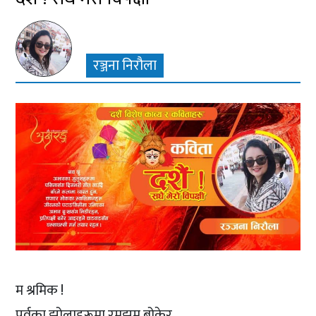
रञ्जना निरौला
म श्रमिक !
पर्वका झोलाहरूमा रमझम बोकेर