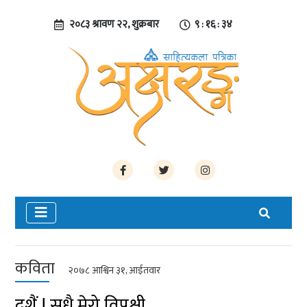
२०८३ श्रावण २२, शुक्रबार
९ : १६ : ३४
कविता
२०७८ आश्विन ३१, आईतवार
दशैं ! सधै मेरो विपक्षी