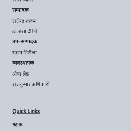
रमण घिमिरे
सम्पादक
राजेन्द्र शलभ
डा. श्वेता दीप्ति
उप–सम्पादक
रञ्जना निरौला
व्यवस्थापक
श्रीपा श्रेष्ठ
राजकुमार अधिकारी
Quick Links
गृहपृष्ठ