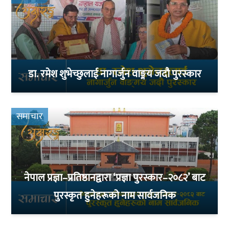
डा. रमेश शुभेच्छुलाई नागार्जुन वाङ्मय जदौ पुरस्कार
समाचार
नेपाल प्रज्ञा–प्रतिष्ठानद्वारा ‘प्रज्ञा पुरस्कार–२०८२’ बाट
पुरस्कृत हुनेहरूको नाम सार्वजनिक