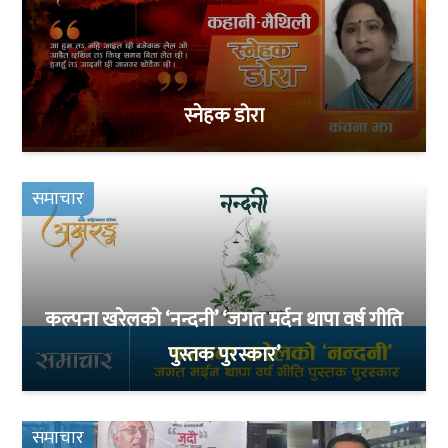
स्नेहक डोरा
समाचार
कल्पना खरेलको ‘नन्दनी’ ‘जगत मर्दन थापा वर्ष गीति
पुस्तक पुरस्कार’
समाचार