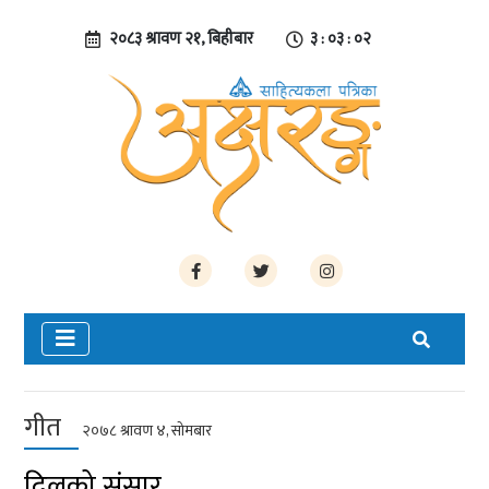
२०८३ श्रावण २१, बिहीबार
३ : ०३ : ०२
गीत
२०७८ श्रावण ४, सोमबार
दिलको संसार