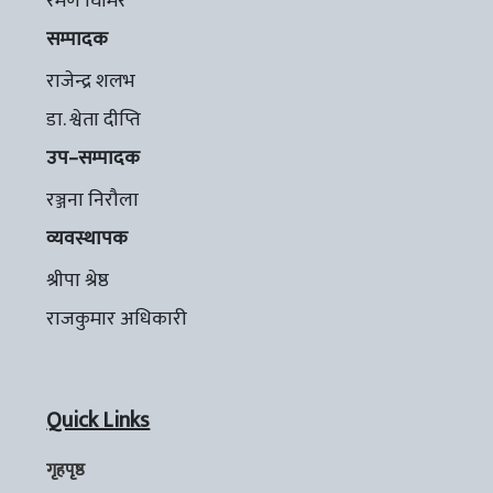
रमण घिमिरे
सम्पादक
राजेन्द्र शलभ
डा. श्वेता दीप्ति
उप–सम्पादक
रञ्जना निरौला
व्यवस्थापक
श्रीपा श्रेष्ठ
राजकुमार अधिकारी
Quick Links
गृहपृष्ठ