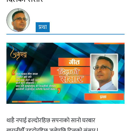
प्रथा
थाहै नपाई ढल्दोरहिछ सपनाको सानो घरबार
खरानीझैँ उड्दोरहिछ जलेपछि दिलको संसार !