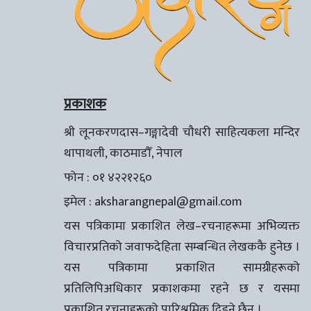
प्रकाशक
श्री लूनकरणदास–गङ्गादेवी चौधरी साहित्यकला मन्दिर
थापाथली, काठमाडौँ, नेपाल
फोन : ०१ ४२२१२६०
इमेल :
aksharangnepal@gmail.com
यस पत्रिकामा प्रकाशित लेख–रचनाहरूमा अभिव्यक्त
विचारप्रतिको जवाफदेहिता सम्बन्धित लेखककै हुनेछ ।
यस पत्रिकामा प्रकाशित सामग्रीहरूको
प्रतिलिपिअधिकार प्रकाशकमा रहने छ र यसमा
प्रकाशित रचनाहरूको पारिश्रमिक दिइने छैन ।