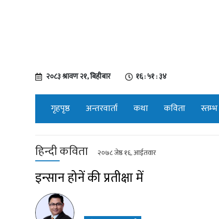
२०८३ श्रावण २१, बिहीबार
१६ : ५१ : ३५
गृहपृष्ठ
अन्तरवार्ता
कथा
कविता
स्तम्भ
हिन्दी कविता
२०७८ जेष्ठ १६, आईतवार
इन्सान होनें की प्रतीक्षा में