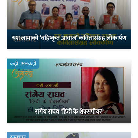
यश लामाको ‘बहिष्कृत आवाज’ कवितासंग्रह लोकार्पण
कही–अनकही
रांगेय राघव ‘हिंदी के शेक्सपीयर’
समाचार