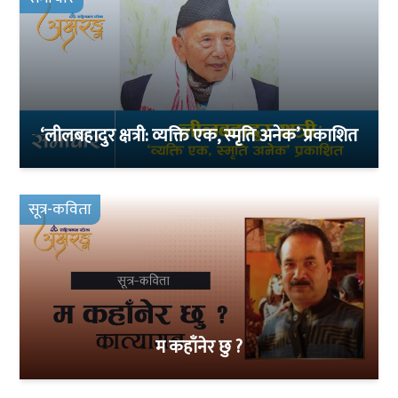
‘लीलबहादुर क्षत्री: व्यक्ति एक, स्मृति अनेक’ प्रकाशित
सूत्र-कविता
म कहाँनेर छु ?