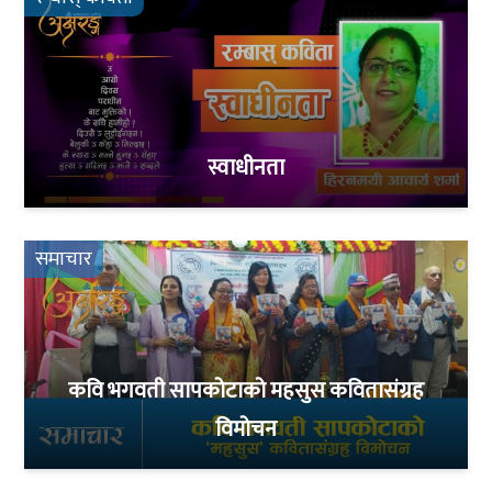
स्वाधीनता
समाचार
कवि भगवती सापकोटाको महसुस कवितासंग्रह
विमोचन