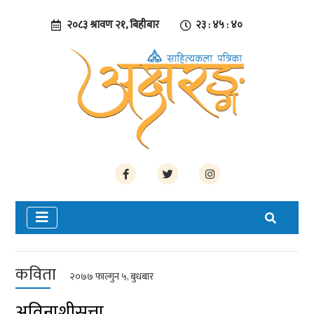
२०८३ श्रावण २१, बिहीबार
२३ : ४५ : ४०
कविता
२०७७ फाल्गुन ५, बुधबार
अविनाशीसत्ता