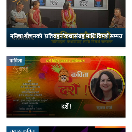
मनिषा गौचनको ‘प्रतिवहन’कथासंग्रह माथि विमर्श सम्पन्न
कविता
दशैं !
रम्बास् कविता