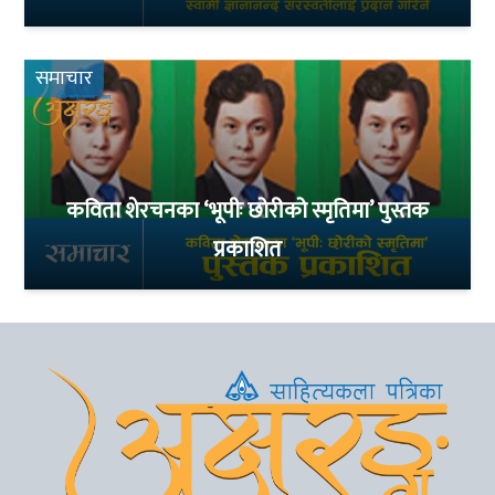
समाचार
कविता शेरचनका ‘भूपीः छोरीको स्मृतिमा’ पुस्तक
प्रकाशित