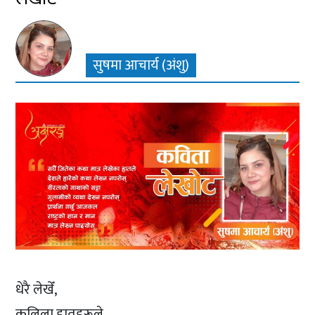
सुषमा आचार्य (अंशु)
धेरै लेखेँ,
कलिला हातहरूले