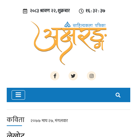
२०८३ श्रावण २२, शुक्रबार
१६ : ३२ : ३८
कविता
२०७७ माघ २७, मंगलवार
लेखोट