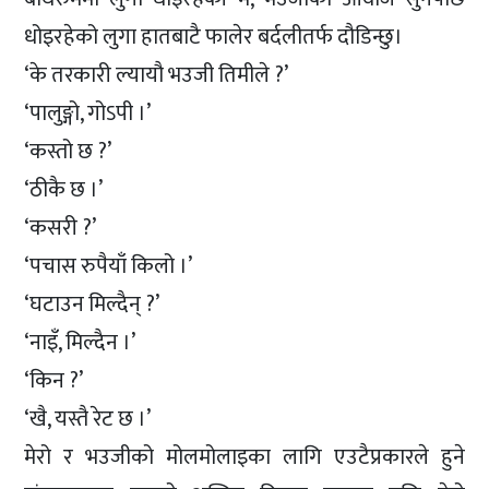
धोइरहेको लुगा हातबाटै फालेर बर्दलीतर्फ दौडिन्छु।
‘के तरकारी ल्यायौ भउजी तिमीले ?’
‘पालुङ्गो, गोऽपी ।’
‘कस्तो छ ?’
‘ठीकै छ ।’
‘कसरी ?’
‘पचास रुपैयाँ किलो ।’
‘घटाउन मिल्दैन् ?’
‘नाइँ, मिल्दैन ।’
‘किन ?’
‘खै, यस्तै रेट छ ।’
मेरो र भउजीको मोलमोलाइका लागि एउटैप्रकारले हुने