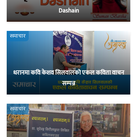
Dashain
समाचार
धरानमा कवि केशव सिलवालको एकल कविता वाचन
सम्पन्न
समाचार