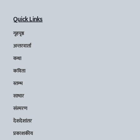
Quick Links
गृहपृष्ठ
अन्तरवार्ता
कथा
कविता
स्तम्भ
साभार
संस्मरण
देशदेशांतर
प्रकाशकीय