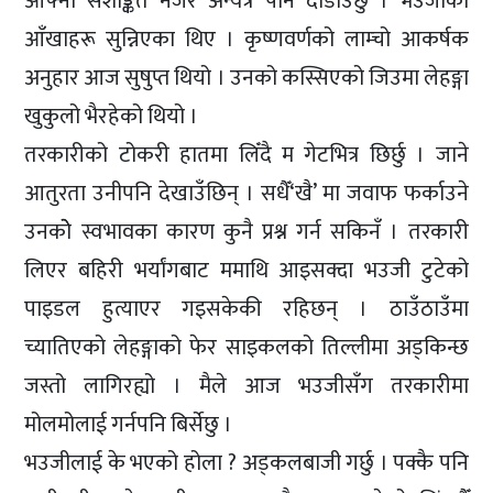
आफ्ना सशङ्कित नजर अन्यत्र पनि दौडाउँछु । भउजीका
आँखाहरू सुन्निएका थिए । कृष्णवर्णको लाम्चो आकर्षक
अनुहार आज सुषुप्त थियो । उनको कस्सिएको जिउमा लेहङ्गा
खुकुलो भैरहेको थियो ।
तरकारीको टोकरी हातमा लिँदै म गेटभित्र छिर्छु । जाने
आतुरता उनीपनि देखाउँछिन् । सधैँ‘खै’ मा जवाफ फर्काउने
उनकोे स्वभावका कारण कुनै प्रश्न गर्न सकिनँ । तरकारी
लिएर बहिरी भर्यांगबाट ममाथि आइसक्दा भउजी टुटेको
पाइडल हुत्याएर गइसकेकी रहिछन् । ठाउँठाउँमा
च्यातिएको लेहङ्गाको फेर साइकलको तिल्लीमा अड्किन्छ
जस्तो लागिरह्यो । मैले आज भउजीसँग तरकारीमा
मोलमोलाई गर्नपनि बिर्सेछु ।
भउजीलाई के भएको होला ? अड्कलबाजी गर्छु । पक्कै पनि