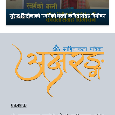
सुरेन्द्र सिटौलाको ‘स्वर्गको बस्ती’ कवितासंग्रह विमोचन
प्रकाशक