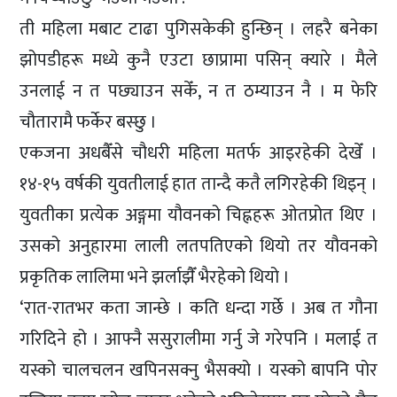
ती महिला मबाट टाढा पुगिसकेकी हुन्छिन् । लहरै बनेका
झोपडीहरू मध्ये कुनै एउटा छाप्रामा पसिन् क्यारे । मैले
उनलाई न त पछ्याउन सकेँ, न त ठम्याउन नै । म फेरि
चौतारामै फर्केर बस्छु ।
एकजना अधबैँसे चौधरी महिला मतर्फ आइरहेकी देखेँ ।
१४-१५ वर्षकी युवतीलाई हात तान्दै कतै लगिरहेकी थिइन् ।
युवतीका प्रत्येक अङ्गमा यौवनको चिह्नहरू ओतप्रोत थिए ।
उसको अनुहारमा लाली लतपतिएको थियो तर यौवनको
प्रकृतिक लालिमा भने झर्लाझैँ भैरहेको थियो ।
‘रात-रातभर कता जान्छे । कति धन्दा गर्छे । अब त गौना
गरिदिने हो । आफ्नै ससुरालीमा गर्नु जे गरेपनि । मलाई त
यस्को चालचलन खपिनसक्नु भैसक्यो । यस्को बापनि पोर