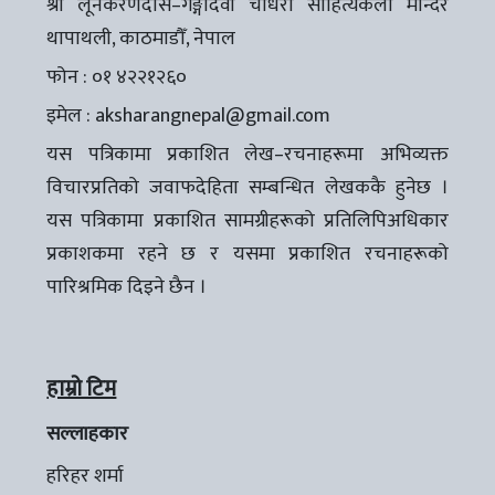
श्री लूनकरणदास–गङ्गादेवी चौधरी साहित्यकला मन्दिर
थापाथली, काठमाडौँ, नेपाल
फोन : ०१ ४२२१२६०
इमेल :
aksharangnepal@gmail.com
यस पत्रिकामा प्रकाशित लेख–रचनाहरूमा अभिव्यक्त
विचारप्रतिको जवाफदेहिता सम्बन्धित लेखककै हुनेछ ।
यस पत्रिकामा प्रकाशित सामग्रीहरूको प्रतिलिपिअधिकार
प्रकाशकमा रहने छ र यसमा प्रकाशित रचनाहरूको
पारिश्रमिक दिइने छैन ।
हाम्रो टिम
सल्लाहकार
हरिहर शर्मा