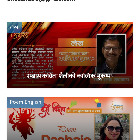
लेख
रम्बास कविता शैलीको काव्यिक भूकम्पः-
Poem English