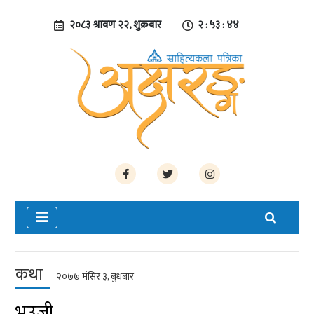
२०८३ श्रावण २२, शुक्रबार
२ : ५३ : ४५
कथा
२०७७ मंसिर ३, बुधबार
भउजी