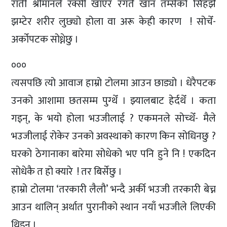
राती श्रीमानले रक्सी खाएर रगतै खान तम्सेको सिंहझैँ
झम्टेर शरीर लुछ्यो होला वा अरू केही कारण ! सोचेँ-
अर्कोपटक सोध्नेछु ।
०००
त्यसपछि त्यो आवाज हाम्रो टोलमा आउन छाड्यो । धेरैपटक
उनको आशामा छतसम्म पुग्थेँ । झ्यालबाट हेर्दथेँ । कता
गइन्, के भयो होला भउजीलाई ? एकमनले सोच्थेँ- मैले
भउजीलाई रोकेर उनको अवस्थाको कारण किन सोधिनछु ?
घरको ठेगानाका बारेमा सोधेको भए पनि हुने नि ! एकदिन
सोधेकै त हो क्यारे ! तर बिर्सेछु ।
हाम्रो टोलमा ‘तरकारी लैलौ’ भन्दै अर्की भउजी तरकारी बेच्न
आउन थालिन् अर्थात पुरानीको स्थान नयाँ भउजीले लिएकी
थिइन् ।