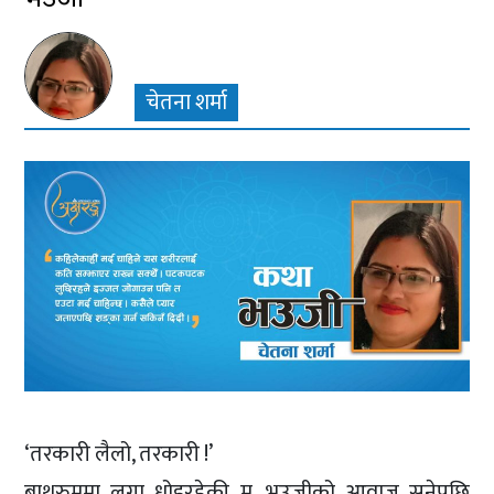
चेतना शर्मा
‘तरकारी लैलो, तरकारी !’
बाथरुममा लुगा धोइरहेकी म, भउजीको आवाज सुनेपछि