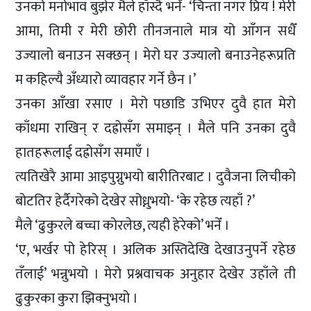
उनको मनोभाव बुझेर मैले हाँस्दै भनेँ- ‘चिन्ता नगर प्रिय ! मेरी
आमा, तिमी र मेरी छोरी तीनजनाले मात्र यो आँगन सधैँ
उज्यालो बनाउन सक्छन् । मेरो घर उज्यालो बनाउनेहरूप्रति
म कहिल्यै अँध्यारो व्यावहार गर्ने छैन ।’
उनका आँखा रसाए । मेरो पछाडि उभिएर दुवै हात मेरो
काँधमा राखिन् र दह्रोसँग समाइन् । मैले पनि उनका दुवै
हातहरूलाई दह्रोसँग समाएँ ।
त्यतिखेरै आमा आइपुग्नुभयो बारीतिरबाट । दुवैजना लिचीको
बोटतिर हेर्दैगरेको देखेर सोध्नुभयो- ‘के रहेछ त्यहाँ ?’
मैले ‘ढुकुरले बच्चा कोरलेछ, त्यही हेरेको’ भनेँ ।
‘ए, भर्खर पो हेरिस् । अलिक अस्तिदेखि देखाउनुपर्ने रहेछ
तँलाई’ भन्नुभयो । मेरो प्रश्नवाचक अनुहार देखेर उहाँले ती
ढुकुरका कुरा झिक्नुभयो ।