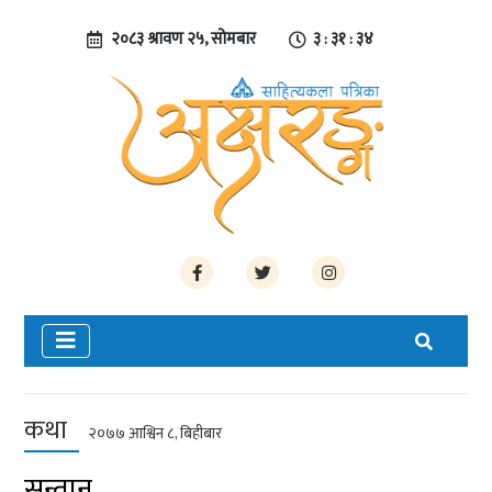
२०८३ श्रावण २५, सोमबार
३ : ३१ : ३५
कथा
२०७७ आश्विन ८, बिहीबार
सन्तान