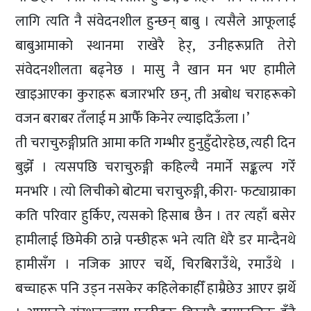
लागि त्यति नै संवेदनशील हुन्छन् बाबु । त्यसैले आफूलाई
बाबुआमाको स्थानमा राखेरै हेर्, उनीहरूप्रति तेरो
संवेदनशीलता बढ्नेछ । मासु नै खान मन भए हामीले
खाइआएका कुराहरू बजारभरि छन्, ती अबोध चराहरूको
वजन बराबर तँलाई म आफैँ किनेर ल्याइदिऊँला ।’
ती चराचुरुङ्गीप्रति आमा कति गम्भीर हुनुहुँदोरहेछ, त्यही दिन
बुझेँ । त्यसपछि चराचुरुङ्गी कहिल्यै नमार्ने सङ्कल्प गरेँ
मनभरि । त्यो लिचीको बोटमा चराचुरुङ्गी, कीरा- फट्याग्राका
कति परिवार हुर्किए, त्यसको हिसाब छैन । तर त्यहाँ बसेर
हामीलाई छिमेकी ठान्ने पन्छीहरू भने त्यति धेरै डर मान्दैनथे
हामीसँग । नजिक आएर चर्थे, चिरबिराउँथे, रमाउँथे ।
बच्चाहरू पनि उड्न नसकेर कहिलेकाहीँ हाम्रैछेउ आएर झर्थे