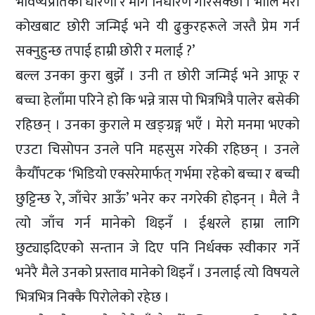
भविष्यप्रतिको धारणा र मार्ग निर्धारण गरिसक्छौँ । भोलि मेरो
कोखबाट छोरी जन्मिई भने यी ढुकुरहरूले जस्तै प्रेम गर्न
सक्नुहुन्छ तपाई हाम्री छोरी र मलाई ?’
बल्ल उनका कुरा बुझेँ । उनी त छोरी जन्मिई भने आफू र
बच्चा हेलाँमा परिने हो कि भन्ने त्रास पो भित्रभित्रै पालेर बसेकी
रहिछन् । उनका कुराले म खङ्ग्रङ्ग भएँ । मेरो मनमा भएको
एउटा चिसोपन उनले पनि महसुस गरेकी रहिछन् । उनले
कैयौँपटक ‘भिडियो एक्सरेमार्फत् गर्भमा रहेको बच्चा र बच्ची
छुट्टिन्छ रे, जाँचेर आऊँ’ भनेर कर नगरेकी होइनन् । मैले नै
त्यो जाँच गर्न मानेको थिइनँ । ईश्वरले हाम्रा लागि
छुट्याइदिएको सन्तान जे दिए पनि निर्धक्क स्वीकार गर्ने
भनेरै मैले उनको प्रस्ताव मानेको थिइनँ । उनलाई त्यो विषयले
भित्रभित्र निक्कै पिरोलेको रहेछ ।