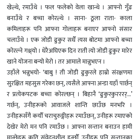
खेल्थे, रमाउँथे । फल फलेको वेला खान्थे । आफ्नो गुँढ
बनाउँथे र बच्चा कोरल्थे । साना- ठूला राता- काला
कमिलाहरू पनि आफ्ना गोलाहरू बनाएर आफ्नो संसार
चलाउँथे । एक जोडी ढुकुर सधैँ त्यस बोटमा आफ्नो बच्चा
कोरल्ने गथ्र्यो । धेरैअघिएक दिन राती त्यो जोडी ढुकुर मारेर
खाने योजना बन्यो मेरो । तर आमाले मान्नुभएन ।
उहाँले भन्नुभयो- ‘बाबु ! ती जोडी ढुकुरले हाम्रो संरक्षणमा
सुरक्षित महसुस गरेका छन्, त्यसैले आफ्ना अन्डा यहाँ पार्छन्
र प्रत्येकपटक बच्चा कोरल्छन् । बिहानै ‘ढुकुरकुरररर्…’
गर्छन्, उनीहरूको आवाजले शान्ति छाउँछ मनभरि ।
उनीहरूसँगै कयौँ चराचुरुङ्गीहरू रमाउँछन्, उनीहरू रमाएको
देखेर मेरो मन पनि रमाउँछ । आफ्ना सन्तान बनाउन हामी
मान्छेहरू कति संवेदनशील हुन्छौँ, उनीहरू पनि सन्तानका