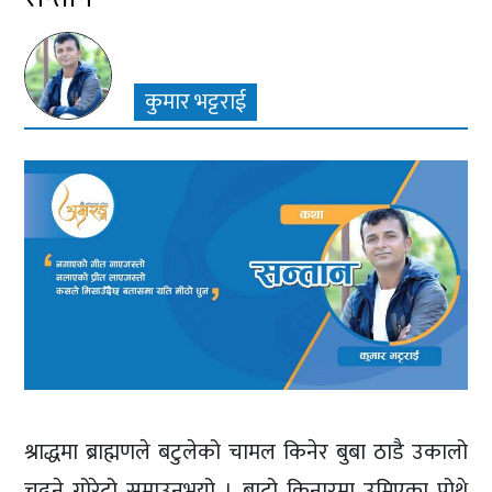
कुमार भट्टराई
श्राद्धमा ब्राह्मणले बटुलेको चामल किनेर बुबा ठाडै उकालो
चढ्ने गोरेटो समाउनुभयो । बाटो किनारमा उम्रिएका पोथ्रे