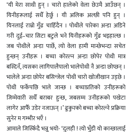
‘यी मेरा साथी हुन् । चारो हालेको वेला छेउमै आउँछन् ।
यिनीहरूलाई सधैँ हेर्छु । यी अलिक अल्छी पनि हुन् ।
यिनलाई राम्रो गुँढ चाहिँदैन । पोथीले पारेका अन्डा अडिने
गरी दुई–चार सिटा बटुले भने यिनीहरूको गुँढ भइहाल्छ ।
जब पोथीले अन्डा पार्छे, त्यो वेला हामी मान्छेभन्दा सचेत
हुन्छन् उनीहरू । बच्चा कोरल्न अन्डा छोपेर पोथी मात्र
बस्दिनँ, त्यसका लागिपालैपालो भालेपोथी नै अन्डा छोप्छन् ।
भालेले अन्डा छोपेर बसिन्जेल पोथी चारो खोजीखान उड्छे ।
पोथी फर्केपछि भाले जान्छ । बच्चाप्रतिको उनीहरूको
जिम्मेवारी सधैँ बराबर हुन्छ, जबसम्म उनीहरूको पखेटा
लागेर आफैँ उडेर नजाऊन् ।’ ढुकुरको बच्चा कोरल्ने प्रक्रिया
सुनेर म गम्भीर भएँ ।
आमाले जिस्किँदै भन्नु भयो- ‘दुलही ! त्यो भुँडी यो कान्छालाई