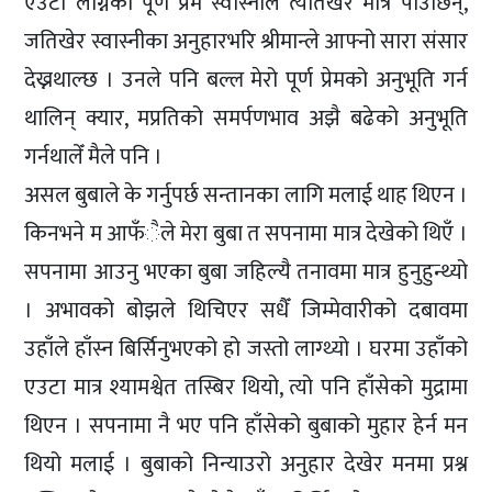
एउटा लोग्नेको पूर्ण प्रेम स्वास्नीले त्यतिखेर मात्र पाउँछिन्,
जतिखेर स्वास्नीका अनुहारभरि श्रीमान्ले आफ्नो सारा संसार
देख्नथाल्छ । उनले पनि बल्ल मेरो पूर्ण प्रेमको अनुभूति गर्न
थालिन् क्यार, मप्रतिको समर्पणभाव अझै बढेको अनुभूति
गर्नथालेँ मैले पनि ।
असल बुबाले के गर्नुपर्छ सन्तानका लागि मलाई थाह थिएन ।
किनभने म आफँैले मेरा बुबा त सपनामा मात्र देखेको थिएँ ।
सपनामा आउनु भएका बुबा जहिल्यै तनावमा मात्र हुनुहुन्थ्यो
। अभावको बोझले थिचिएर सधैँ जिम्मेवारीको दबावमा
उहाँले हाँस्न बिर्सिनुभएको हो जस्तो लाग्थ्यो । घरमा उहाँको
एउटा मात्र श्यामश्वेत तस्बिर थियो, त्यो पनि हाँसेको मुद्रामा
थिएन । सपनामा नै भए पनि हाँसेको बुबाको मुहार हेर्न मन
थियो मलाई । बुबाको निन्याउरो अनुहार देखेर मनमा प्रश्न