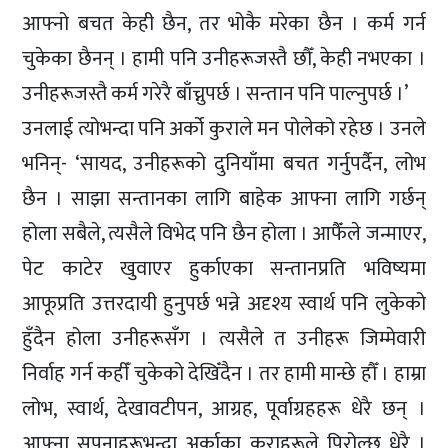
आफ्नो बचत केही छैन, तर भोकै मरेका छैन । कर्म गर्न
चुकेका छैनन् । हामी पनि उनीहरूजस्तै छौँ, केही नभएका ।
उनीहरूजस्तै कर्म गरेरै बाँच्नुपर्छ । सन्तान पनि पाल्नुपर्छ ।’
उनलाई त्योभन्दा पनि अर्को कुराले मन पोलेको रहेछ । उनले
भनिन्- ‘सायद, उनीहरूको दुनियाँमा बचत गर्नुपर्दैन, लोभ
छैन । साझा सन्तानका लागि बाहेक आफ्ना लागि गर्छन्
होला सबैले, त्यसैले विभेद पनि छैन होला । आफैँले जन्माएर,
पेट काटेर खुवाएर हुर्काएका सन्तानप्रति भविष्यमा
आफूप्रति उत्तरदायी हुनुपर्छ भन्ने अदृश्य स्वार्थ पनि लुकेको
हुँदैन होला उनीहरूसँग । त्यसैले त उनीहरू जिम्मेवारी
निर्वाह गर्न कहीँ चुकेको देखिँदैन । तर हामी मान्छे हौँ । हाम्रा
लोभ, स्वार्थ, देखावटीपन, आग्रह, पूर्वाग्रहहरू धेरै छन् ।
आफ्ना सपनाहरूभन्दा अर्काका कुराहरूले पिरोल्छ धेरै ।