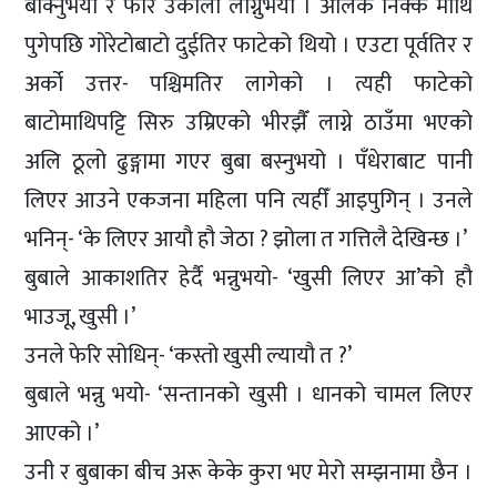
बोक्नुभयो र फेरि उकालो लाग्नुभयो । अलिक निक्कै माथि
पुगेपछि गोरेटोबाटो दुईतिर फाटेको थियो । एउटा पूर्वतिर र
अर्को उत्तर- पश्चिमतिर लागेको । त्यही फाटेको
बाटोमाथिपट्टि सिरु उम्रिएको भीरझैँ लाग्ने ठाउँमा भएको
अलि ठूलो ढुङ्गामा गएर बुबा बस्नुभयो । पँधेराबाट पानी
लिएर आउने एकजना महिला पनि त्यहीँ आइपुगिन् । उनले
भनिन्- ‘के लिएर आयौ हौ जेठा ? झोला त गत्तिलै देखिन्छ ।’
बुबाले आकाशतिर हेर्दै भन्नुभयो- ‘खुसी लिएर आ’को हौ
भाउजू, खुसी ।’
उनले फेरि सोधिन्- ‘कस्तो खुसी ल्यायौ त ?’
बुबाले भन्नु भयो- ‘सन्तानको खुसी । धानको चामल लिएर
आएको ।’
उनी र बुबाका बीच अरू केके कुरा भए मेरो सम्झनामा छैन ।