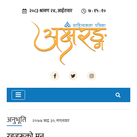
२०८३ श्रावण २४, आईतवार
७ : १५ : ११
अनुभूति
२०७७ भाद्र ३०, मंगलवार
रङहरूको मन