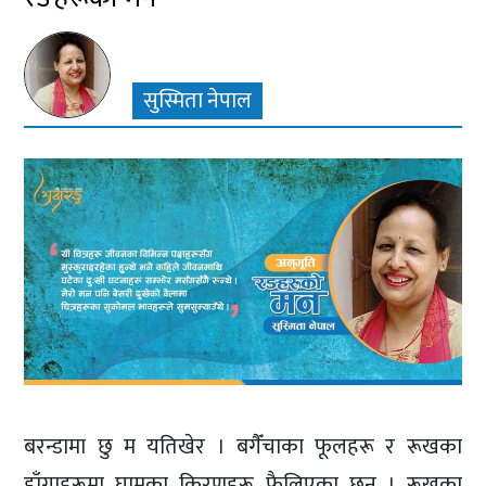
सुस्मिता नेपाल
बरन्डामा छु म यतिखेर । बगैँचाका फूलहरू र रूखका
हाँगाहरूमा घामका किरणहरू फैलिएका छन् । रूखका